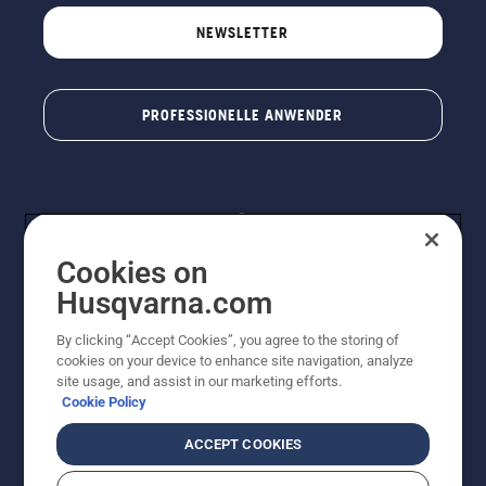
NEWSLETTER
PROFESSIONELLE ANWENDER
Cookies on
Husqvarna.com
By clicking “Accept Cookies”, you agree to the storing of
© Husqvarna® AB (publ). Alle Rechte vorbehalten. Die
cookies on your device to enhance site navigation, analyze
Preisangaben sind unverbindliche Preisempfehlungen
site usage, and assist in our marketing efforts.
von Husqvarna Schweiz AG an den teilnehmenden
Cookie Policy
Fachhandel, Preise in CHF inklusive 8,1% MWST und
VRG. Änderungen vorbehalten. Alle Preise sind
ACCEPT COOKIES
unverbindliche Preisempfehlungen (inkl. MwSt), es sei
denn sie sind für den direkten Kauf verfügbar.