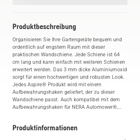
Produktbeschreibung
Organisieren Sie Ihre Gartengeräte bequem und
ordentlich auf engstem Raum mit dieser
praktischen Wandschiene. Jede Schiene ist 64
cm lang und kann einfach mit weiteren Schienen
erweitert werden. Das 3 mm dicke Aluminiumoxid
sorgt für einen hochwertigen und robusten Look.
Jedes Aspire® Produkt wird mit einem
Aufbewahrungshaken geliefert, der zu dieser
Wandschiene passt. Auch kompatibel mit dem
Aufbewahrungshaken für NERA Automower®,
dem Wandtablar und dem Wandhaken-Kit für
Gartengeräte sowie Handwerkzeuge,
Produktinformationen
Wasserschlauch oder Besen. Schrauben,
Kunststoffdübel und Endkappen sind im