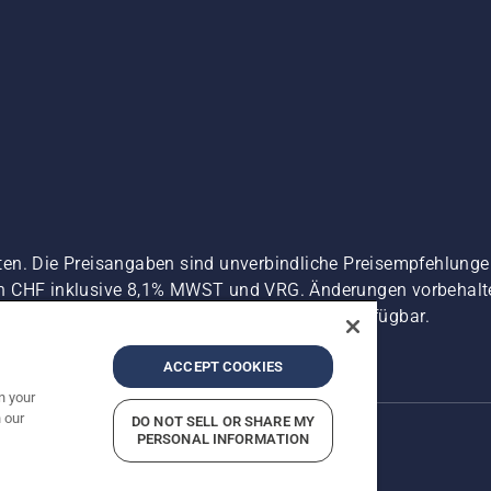
ten. Die Preisangaben sind unverbindliche Preisempfehlun
n CHF inklusive 8,1% MWST und VRG. Änderungen vorbehalten
 es sei denn sie sind für den direkten Kauf verfügbar.
zerklärung
Imprint
Vermutete Verstöße melden
ACCEPT COOKIES
n your
 our
DO NOT SELL OR SHARE MY
PERSONAL INFORMATION