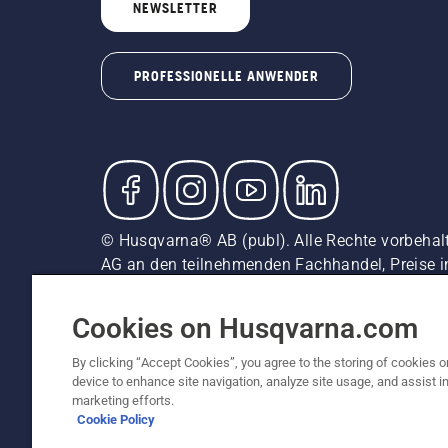
NEWSLETTER
PROFESSIONELLE ANWENDER
© Husqvarna® AB (publ). Alle Rechte vorbehal
AG an den teilnehmenden Fachhandel, Preise i
unverbindliche Preisempfehlungen (inkl. MwSt),
Cookie-Richtlinie
Nutzungsbedingungen
Datenschut
Cookies on Husqvarna.com
By clicking “Accept Cookies”, you agree to the storing of cookies o
device to enhance site navigation, analyze site usage, and assist in
marketing efforts.
Cookie Policy