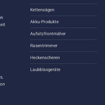
Kettensägen
d
en
Akku-Produkte
eit
Aufsitzfrontmäher
Rasentrimmer
Heckenscheren
Laubblasgeräte
s,
von