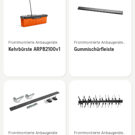
Produkte
Mehr
Mehr
Frontmontierte Anbaugeräte
Frontmontierte Anbaugeräte
Details
Details
für Aufsitzfrontmäher
Kehrbürste ARPB2100v1
Gummischürfleiste
zu
zu
Kehrbürste
Gummischürfleiste
ARPB2100v1
anzeigen
anzeigen
Mehr
Mehr
Frontmontierte Anbaugeräte
Frontmontierte Anbaugeräte
Details
Details