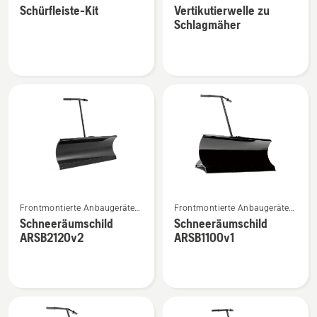
für Aufsitzfrontmäher
Schürfleiste-Kit
Vertikutierwelle zu
zu
zu
Schlagmäher
Schürfleiste-
Vertikutierwelle
Kit
zu
anzeigen
Schlagmäher
anzeigen
Mehr
Mehr
Frontmontierte Anbaugeräte
Frontmontierte Anbaugeräte
Details
Details
für Aufsitzfrontmäher
für Aufsitzfrontmäher
Schneeräumschild
Schneeräumschild
zu
zu
ARSB2120v2
ARSB1100v1
Schneeräumschild
Schneeräumschild
ARSB2120v2
ARSB1100v1
anzeigen
anzeigen