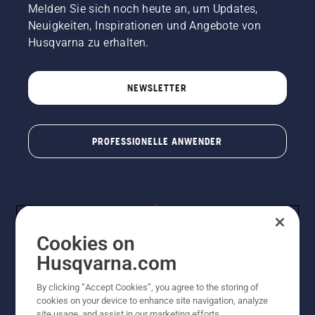
Melden Sie sich noch heute an, um Updates,
Neuigkeiten, Inspirationen und Angebote von
Husqvarna zu erhalten.
NEWSLETTER
PROFESSIONELLE ANWENDER
Cookies on
Husqvarna.com
By clicking “Accept Cookies”, you agree to the storing of
© Husqvarna® AB (publ). Alle Rechte vorbehalten. Die
cookies on your device to enhance site navigation, analyze
Preisangaben sind unverbindliche Preisempfehlungen
site usage, and assist in our marketing efforts.