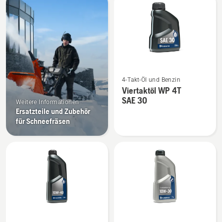
Produkte
Mehr
4-Takt-Öl und Benzin
Details
Viertaktöl WP 4T
zu
SAE 30
Weitere Informationen
Viertaktöl
Ersatzteile und Zubehör
WP 4T
für Schneefräsen
SAE 30
anzeigen
Mehr
Mehr