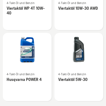
4-Takt-Öl und Benzin
4-Takt-Öl und Benzin
Details
Details
Viertaktöl WP 4T 10W-
Viertaktöl 10W-30 AWD
zu
zu
40
Viertaktöl
Viertaktöl
WP 4T
10W-
10W-
30 AWD
40
anzeigen
anzeigen
Mehr
Mehr
4-Takt-Öl und Benzin
4-Takt-Öl und Benzin
Details
Details
Husqvarna POWER 4
Viertaktöl 5W-30
zu
zu
Husqvarna
Viertaktöl
POWER
5W-
4
30
anzeigen
anzeigen