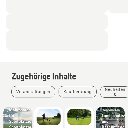
Zugehörige Inhalte
Neuheiten
Veranstaltungen
Kaufberatung
&
Produkte
Sportvereine
Mähroboter
Gemeinden
für
Landschafts-
Sportplätze,
und
Sportplatzmäher
Rasenpflegeg