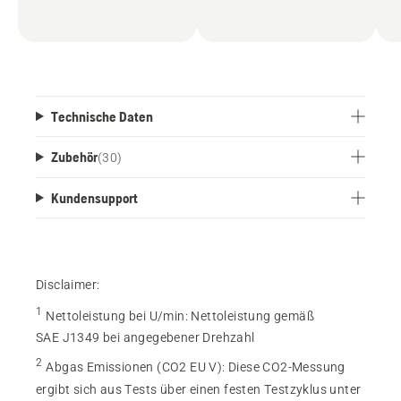
Leistung bei gleichzeitig kompakter und agiler
Bauweise. Der Antriebsstrang reduziert den
Gesamtkraftstoffverbrauch des Fahrzeugs, seine
CO2-Bilanz und seine Betriebskosten.
Erforderlich: Akku-Ladegerät. Lieferung ohne
Mähwerk, ohne Akku-Ladegerät.
Technische Daten
Zubehör
(
30
)
Kundensupport
Disclaimer:
1
Nettoleistung bei U/min
:
Nettoleistung gemäß
SAE J1349 bei angegebener Drehzahl
2
Abgas Emissionen (CO2 EU V)
:
Diese CO2-Messung
ergibt sich aus Tests über einen festen Testzyklus unter