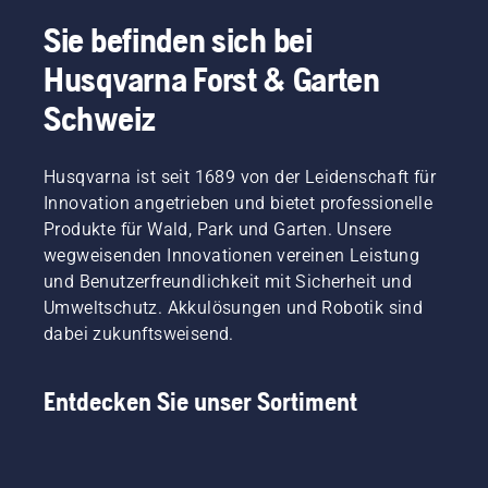
zu
Ihr
Sie befinden sich bei
finden,
Rasen
haben
sein,
Husqvarna Forst & Garten
wir mit
oder?
einem
Aber
Schweiz
der
was,
besten
wenn
Fachleute
trockene,
Husqvarna ist seit 1689 von der Leidenschaft für
dieser
braune
Innovation angetrieben und bietet professionelle
Branche
Flecken
Produkte für Wald, Park und Garten. Unsere
gesprochen.
und
wegweisenden Innovationen vereinen Leistung
Unkraut
und Benutzerfreundlichkeit mit Sicherheit und
das
Erlebnis
Umweltschutz. Akkulösungen und Robotik sind
ruinieren?
dabei zukunftsweisend.
Kein
Grund
zur
Entdecken Sie unser Sortiment
Sorge.
Hier
finden
Sie eine