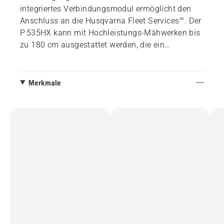
integriertes Verbindungsmodul ermöglicht den
Anschluss an die Husqvarna Fleet Services™. Der
P 535HX kann mit Hochleistungs-Mähwerken bis
zu 180 cm ausgestattet werden, die ein
hervorragendes Ergebnis und effizientes Mähen
in jedem Gelände ermöglichen. Dank der 20-Zoll-
Räder, des Allradantriebs und der Knicklenkung
Merkmale
lässt er sich auch in unwegsamem Gelände und
komplexen Bereichen leicht manövrieren. Zwei
Elektromotoren treiben die Radantriebsachsen
an, während Zapfwelle, Hydraulik und
Stromgenerator von einem Dieselmotor
angetrieben werden. Komponenten in
Handelsqualität und Servicefreundlichkeit sorgen
für kompromisslose Robustheit und maximale
Betriebszeit. Der Einsatz von zwei Energiequellen
in Verbindung mit einem hohen Wirkungsgrad im
Hybridsystem ermöglicht dem P 535HX extreme