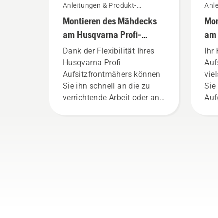
Anleitungen & Produkt-
Anle
Leitfäden
Leit
Montieren des Mähdecks
Mon
am Husqvarna Profi-
am
Aufsitzfrontmäher
Auf
Dank der Flexibilität Ihres
Ihr
Husqvarna Profi-
Auf
Aufsitzfrontmähers können
vie
Sie ihn schnell an die zu
Sie
verrichtende Arbeit oder an
Auf
neue Aufgaben der Saison
Die
anpassen.
ode
ist
wen
Tra
Sch
Sch
den
bre
Ver