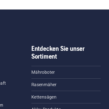
Entdecken Sie unser
Sortiment
Mähroboter
aft
Rasenmäher
Kettensägen
d
en