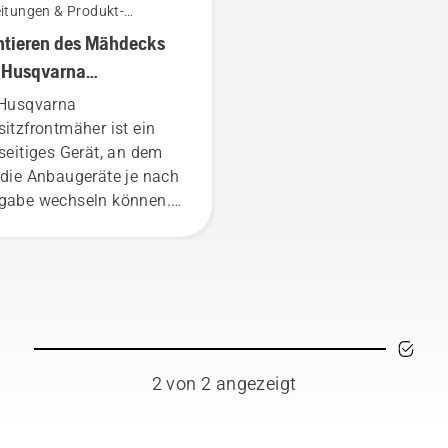
itungen & Produkt-
fäden
tieren des Mähdecks
 Husqvarna
sitzfrontmäher
 Husqvarna
sitzfrontmäher ist ein
lseitiges Gerät, an dem
 die Anbaugeräte je nach
gabe wechseln können.
 Montage des Mähdecks
r Anbaugeräts am Mäher
 einfach und dauert nur
ige Minuten. Warnung!
gen Sie beim Einbau der
neideinheit eine
utzbrille. Die Feder, die
2 von 2 angezeigt
 Riemen spannt, kann
chen und schwere
letzungen verursachen.