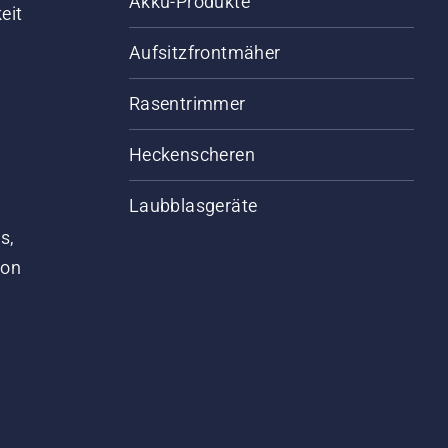
Akku-Produkte
eit
Aufsitzfrontmäher
Rasentrimmer
Heckenscheren
Laubblasgeräte
s,
von