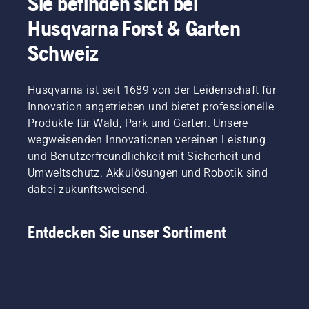
Sie befinden sich bei
Rasen
haben
sein,
Husqvarna Forst & Garten
wir mit
oder?
einem
Aber
Schweiz
der
was,
besten
wenn
Fachleute
trockene,
Husqvarna ist seit 1689 von der Leidenschaft für
dieser
braune
Innovation angetrieben und bietet professionelle
Branche
Flecken
Produkte für Wald, Park und Garten. Unsere
gesprochen.
und
wegweisenden Innovationen vereinen Leistung
Unkraut
und Benutzerfreundlichkeit mit Sicherheit und
das
Erlebnis
Umweltschutz. Akkulösungen und Robotik sind
ruinieren?
dabei zukunftsweisend.
Kein
Grund
zur
Entdecken Sie unser Sortiment
Sorge.
Hier
finden
Sie eine
Schritt-
für-