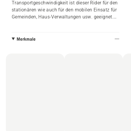
Transportgeschwindigkeit ist dieser Rider für den
stationären wie auch für den mobilen Einsatz für
Gemeinden, Haus-Verwaltungen usw. geeignet.
Das frontmontierte Mähwerk ermöglicht dem
Fahrer den perfekten Überblick über das
Arbeitsgebiet. Das bedeutet optimale
Merkmale
Mähergebnisse auch unter Bänken, Büschen etc.
Hochwertige Komponenten für mehr
Nachhaltigkeit und weniger Standzeit. Zubehör
wie Transportschaufel, Kehrbürste, Schneepflug
und Streuwagen machen den Rider zu einem
Ganzjahres-Nutzfahrzeug. Lieferung ohne Kabine,
ohne Mähwerk.