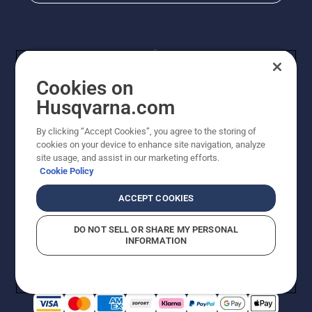
Cookies on
Husqvarna.com
By clicking “Accept Cookies”, you agree to the storing of
© Husqvarna® AB (publ). Alle Rechte vorbehalten. Die
cookies on your device to enhance site navigation, analyze
Preisangaben sind unverbindliche Preisempfehlungen
site usage, and assist in our marketing efforts.
von Husqvarna Schweiz AG an den teilnehmenden
Cookie Policy
Fachhandel, Preise in CHF inklusive 8,1% MWST und
VRG. Änderungen vorbehalten. Alle Preise sind
ACCEPT COOKIES
unverbindliche Preisempfehlungen (inkl. MwSt), es sei
denn sie sind für den direkten Kauf verfügbar.
DO NOT SELL OR SHARE MY PERSONAL
Cookie-Richtlinie
Nutzungsbedingungen
Datenschutzerklärung
INFORMATION
Imprint
Vermutete Verstöße melden