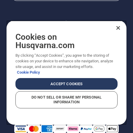
Cookies on
Husqvarna.com
By clicking “Accept Cookies”, you agree to the storing of
© Husqvarna® AB (publ). Alle Rechte vorbehalten. Die
cookies on your device to enhance site navigation, analyze
Preisangaben sind unverbindliche Preisempfehlungen
site usage, and assist in our marketing efforts.
von Husqvarna Schweiz AG an den teilnehmenden
Cookie Policy
Fachhandel, Preise in CHF inklusive 8,1% MWST und
VRG. Änderungen vorbehalten. Alle Preise sind
ACCEPT COOKIES
unverbindliche Preisempfehlungen (inkl. MwSt), es sei
denn sie sind für den direkten Kauf verfügbar.
DO NOT SELL OR SHARE MY PERSONAL
Cookie-Richtlinie
Nutzungsbedingungen
Datenschutzerklärung
INFORMATION
Imprint
Vermutete Verstöße melden