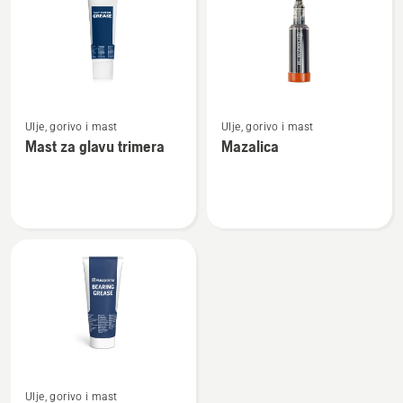
sve
proizvode
Pogledajte
Pogledajte
Ulje, gorivo i mast
Ulje, gorivo i mast
više
više
Mast za glavu trimera
Mazalica
detalja
detalja
o
o
Mast
Mazalica
za
glavu
trimera
Pogledajte
Ulje, gorivo i mast
više