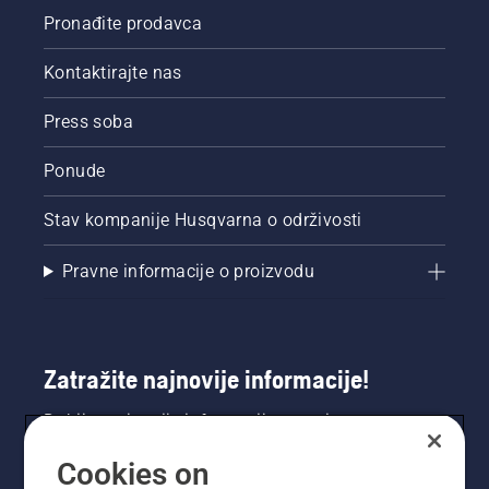
Pronađite prodavca
Kontaktirajte nas
Press soba
Ponude
Stav kompanije Husqvarna o održivosti
Pravne informacije o proizvodu
Zatražite najnovije informacije!
Dobijte najnovije informacije o novim
proizvodima, posebnim ponudama i još mnogo
Cookies on
toga. Ovdje se registrirajte za naš bilten.