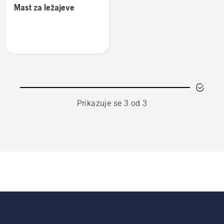
Mast za ležajeve
detalja
o
Mast
za
ležajeve
Prikazuje se 3 od 3