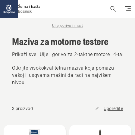
Šuma i bašta
Bosanski
Ulje, gorivo i mast
Maziva za motorne testere
Prikaži sve
Ulje i gorivo za 2-taktne motore
4-taktni U
Otkrijte visokokvalitetna maziva koja pomažu
vašoj Husqvarna mašini da radi na najvišem
nivou.
3 proizvod
Uporedite
Učitajte