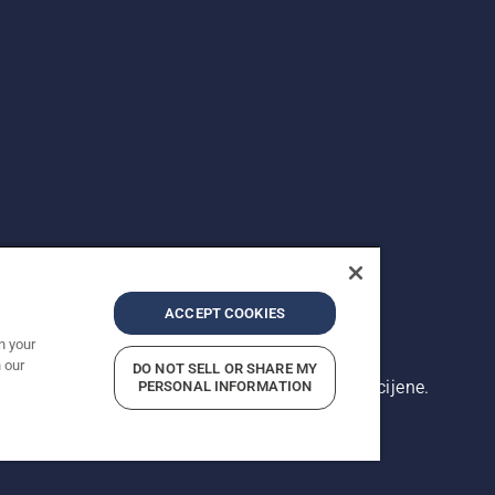
ACCEPT COOKIES
n your
 our
DO NOT SELL OR SHARE MY
rikazane cijene su preporučene maloprodajne cijene.
PERSONAL INFORMATION
ištenja
Privacy Notice
Imprint