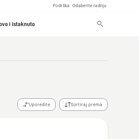
Podrška
Odaberite radnju
ovo i istaknuto
m
Uporedite
Sortiraj prema