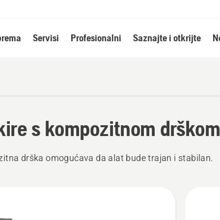
oprema
Servisi
Profesionalni
Saznajte i otkrijte
N
kire s kompozitnom drško
tna drška omogućava da alat bude trajan i stabilan.
jte