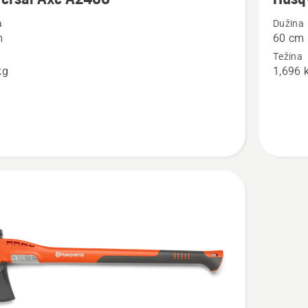
detalja
a
Dužina
o
m
60 cm
al
Husqvar
a
Težina
Sjekira
kg
1,696 
za
cjepanje
S1600