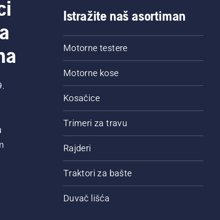
ci
Istražite naš asortiman
a
na
Motorne testere
Motorne kose
9.
Kosačice
Trimeri za travu
u
m
Rajderi
Traktori za bašte
Duvač lišća