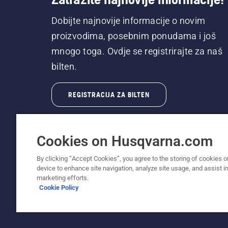
Dobijte najnovije informacije o novim
proizvodima, posebnim ponudama i još
mnogo toga. Ovdje se registrirajte za naš
bilten.
REGISTRACIJA ZA BILTEN
Cookies on Husqvarna.com
By clicking “Accept Cookies”, you agree to the storing of cookies o
device to enhance site navigation, analyze site usage, and assist in
© Husqvarna AB (publ). Sva prava zadržana. P
marketing efforts.
Cookie Policy
Pravila upotrebe kolačića – EU/EES zemlje
Uslovi kor