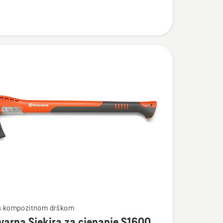
te
 s kompozitnom drškom
arna Sjekira za cjepanje S1600