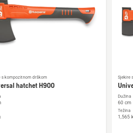
vode
jte
Pogledaj
re s kompozitnom drškom
Sjekire
više
ersal hatchet H900
Univ
detalja
a
Dužina
o
m
60 cm
al
Universa
a
Težina
t
Axe
g
1,565 
A1400