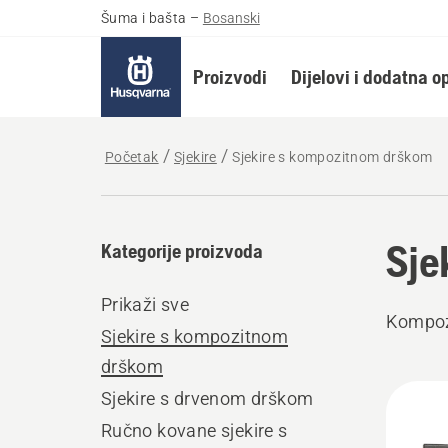
Šuma i bašta
–
Bosanski
Proizvodi
Dijelovi i dodatna 
Početak
Sjekire
Sjekire s kompozitnom drškom
Sje
Kategorije proizvoda
Prikaži sve
Kompozi
Sjekire s kompozitnom
drškom
Učita
Sjekire s drvenom drškom
sve
Ručno kovane sjekire s