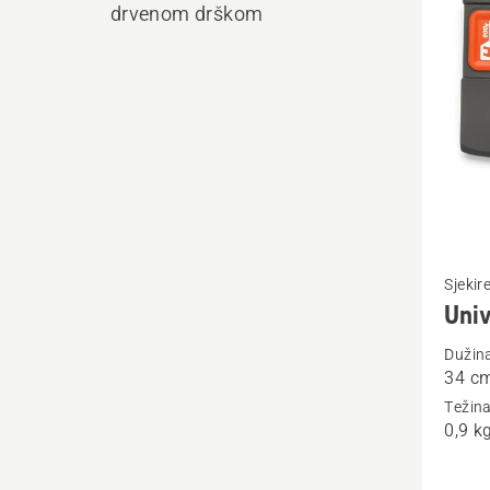
proiz
drvenom drškom
Pogleda
Sjeki
više
Univ
detalja
Dužin
o
34 c
Univers
Težin
hatche
0,9 k
H900