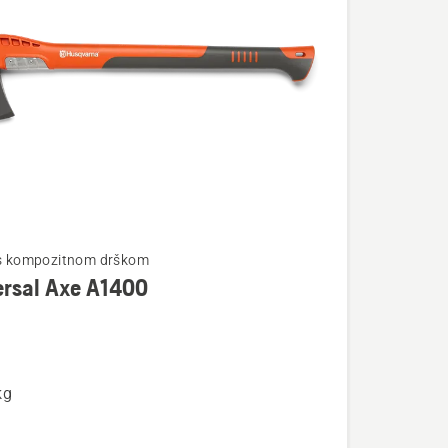
te
 s kompozitnom drškom
ersal Axe A1400
l
kg