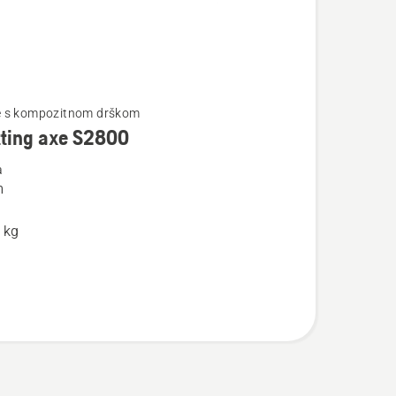
jte
re s kompozitnom drškom
tting axe S2800
a
m
g
a
 kg