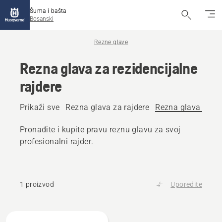
Šuma i bašta
Bosanski
Rezne glave
Rezna glava za rezidencijalne
rajdere
Prikaži sve
Rezna glava za rajdere
Rezna glava za rez
Pronađite i kupite pravu reznu glavu za svoj
profesionalni rajder.
1 proizvod
Uporedite
Učitajte