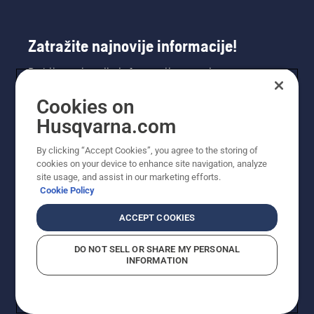
Zatražite najnovije informacije!
Dobijte najnovije informacije o novim
proizvodima, posebnim ponudama i još mnogo
Cookies on
toga. Ovdje se registrirajte za naš bilten.
Husqvarna.com
REGISTRACIJA ZA BILTEN
By clicking “Accept Cookies”, you agree to the storing of
cookies on your device to enhance site navigation, analyze
site usage, and assist in our marketing efforts.
Cookie Policy
ACCEPT COOKIES
DO NOT SELL OR SHARE MY PERSONAL
INFORMATION
© Husqvarna AB (publ). Sva prava zadržana. Prikazane
cijene su preporučene maloprodajne cijene.