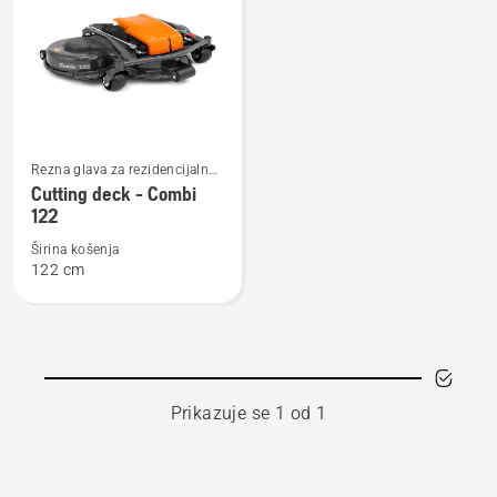
sve
proizvode
Pogledajte
Rezna glava za rezidencijalne
više
rajdere
Cutting deck - Combi
detalja
122
o
Širina košenja
Cutting
122 cm
deck
-
Combi
122
Prikazuje se 1 od 1