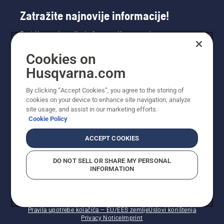
Zatražite najnovije informacije!
Dobijte najnovije informacije o novim
proizvodima, posebnim ponudama i još mnogo
Cookies on
toga. Ovdje se registrirajte za naš bilten.
Husqvarna.com
REGISTRACIJA ZA BILTEN
By clicking “Accept Cookies”, you agree to the storing of
cookies on your device to enhance site navigation, analyze
site usage, and assist in our marketing efforts.
Cookie Policy
ACCEPT COOKIES
DO NOT SELL OR SHARE MY PERSONAL
INFORMATION
© Husqvarna AB (publ). Sva prava zadržana. Prikazane
cijene su preporučene maloprodajne cijene.
Pravila upotrebe kolačića – EU/EES zemlje
Uslovi korištenja
Privacy Notice
Imprint