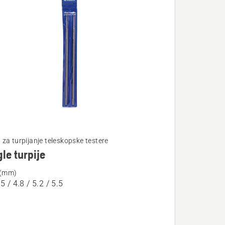
te
za turpijanje teleskopske testere
le turpije
 (mm)
.5 / 4.8 / 5.2 / 5.5