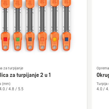
vode
jte
Pogledaj
 za turpijanje
Oprema 
više
lica za turpijanje 2 u 1
Okrug
detalja
ja (mm)
Turpija
o
4.0 / 4.8 / 5.5
4.0 / 4
a
Okrugle
turpije
je