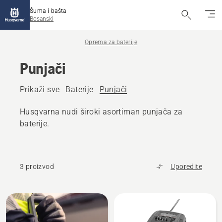
Šuma i bašta
Bosanski
Oprema za baterije
Punjači
Prikaži sve
Baterije
Punjači
Husqvarna nudi široki asortiman punjača za
baterije.
3 proizvod
Uporedite
Učitajte
sve