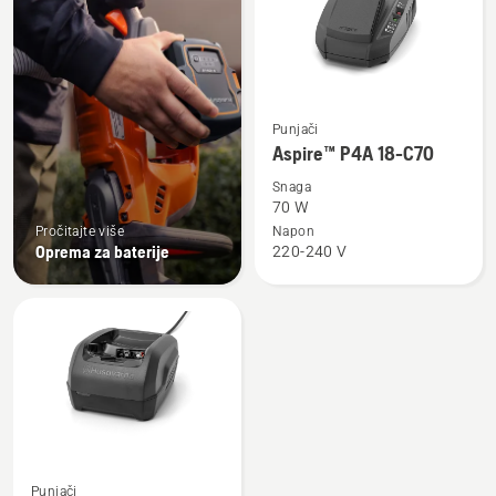
proizvode
Pogledajte
Punjači
više
Aspire™ P4A 18-C70
detalja
Snaga
o
70 W
Aspire™
Pročitajte više
Napon
Oprema za baterije
220-240 V
P4A
18-
C70
Pogledajte
Punjači