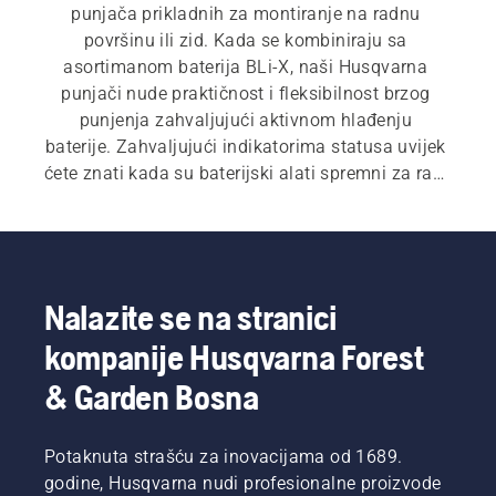
punjača prikladnih za montiranje na radnu 
površinu ili zid. Kada se kombiniraju sa 
asortimanom baterija BLi-X, naši Husqvarna 
punjači nude praktičnost i fleksibilnost brzog 
punjenja zahvaljujući aktivnom hlađenju 
baterije. Zahvaljujući indikatorima statusa uvijek 
ćete znati kada su baterijski alati spremni za rad. 
Pogledajte kompletan asortiman 
baterijske 
opreme
.
Nalazite se na stranici
kompanije Husqvarna Forest
& Garden Bosna
Potaknuta strašću za inovacijama od 1689.
godine, Husqvarna nudi profesionalne proizvode