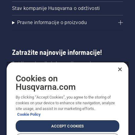
Stav kompanije Husqvarna o održivosti
Pravne informacije o proizvodu
Zatražite najnovije informacije!
Dobijte najnovije informacije o novim
proizvodima, posebnim ponudama i još mnogo
Cookies on
toga. Ovdje se registrirajte za naš bilten.
Husqvarna.com
REGISTRACIJA ZA BILTEN
By clicking “Accept Cookies”, you agree to the storing of
cookies on your device to enhance site navigation, analyze
site usage, and assist in our marketing efforts.
Cookie Policy
ACCEPT COOKIES