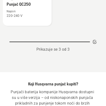
više
Punjač QC250
detalja
o
Napon
220-240 V
Punjač
QC250
Prikazuje se 3 od 3
Koji Husqvarna punjač kupiti?
Punjači baterija kompanije Husqvarna dostupni 
su u više verzija – od niskonaponskih punjača 
prikladnih za punjenje tokom noći do brzih 