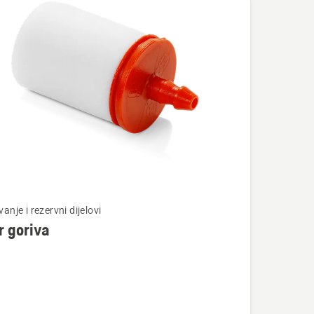
vode
jte
anje i rezervni dijelovi
er goriva