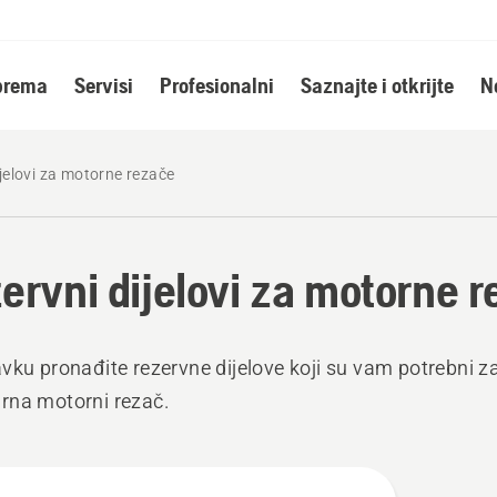
oprema
Servisi
Profesionalni
Saznajte i otkrijte
N
jelovi za motorne rezače
ervni dijelovi za motorne 
vku pronađite rezervne dijelove koji su vam potrebni z
rna motorni rezač.
jte