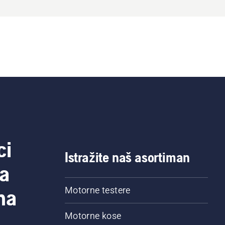
ci
Istražite naš asortiman
a
na
Motorne testere
Motorne kose