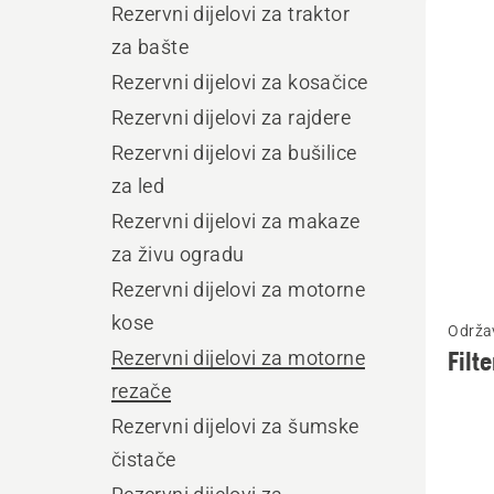
Rezervni dijelovi za traktor
sve
za bašte
proiz
Rezervni dijelovi za kosačice
Rezervni dijelovi za rajdere
Rezervni dijelovi za bušilice
za led
Rezervni dijelovi za makaze
za živu ogradu
Rezervni dijelovi za motorne
Pogleda
kose
Održav
više
Rezervni dijelovi za motorne
Filt
detalja
rezače
o
Rezervni dijelovi za šumske
Filter
čistače
goriva