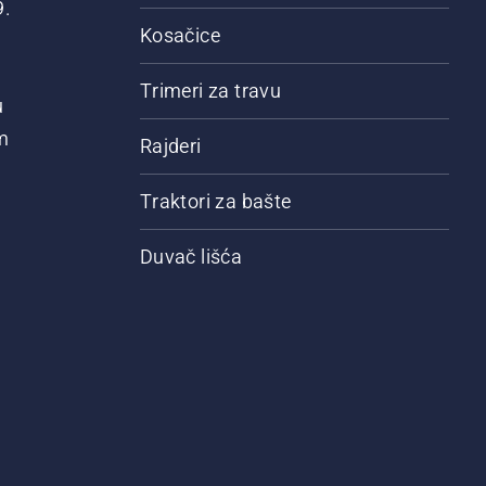
9.
Kosačice
Trimeri za travu
u
m
Rajderi
Traktori za bašte
Duvač lišća