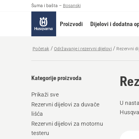
Šuma i bašta
–
Bosanski
Proizvodi
Dijelovi i dodatna 
Početak
Održavanje i rezervni dijelovi
Rezervni di
Rez
Kategorije proizvoda
Prikaži sve
U nasta
Rezervni dijelovi za duvače
Husqva
lišća
Rezervni dijelovi za motornu
testeru
Učita