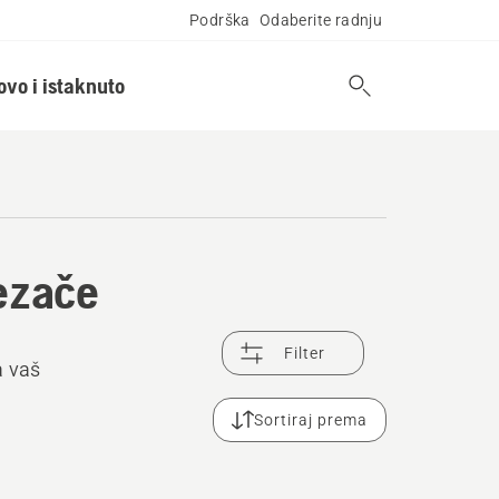
Podrška
Odaberite radnju
ovo i istaknuto
rezače
Filter
a vaš
Sortiraj prema