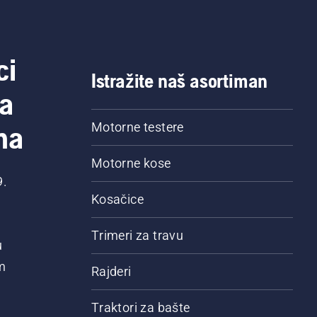
ci
Istražite naš asortiman
a
na
Motorne testere
Motorne kose
9.
Kosačice
Trimeri za travu
u
m
Rajderi
Traktori za bašte