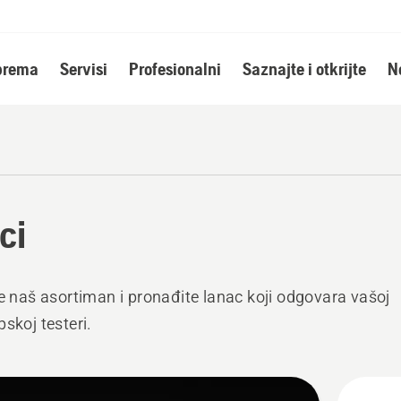
oprema
Servisi
Profesionalni
Saznajte i otkrijte
N
ci
te naš asortiman i pronađite lanac koji odgovara vašoj
pskoj testeri.
jte