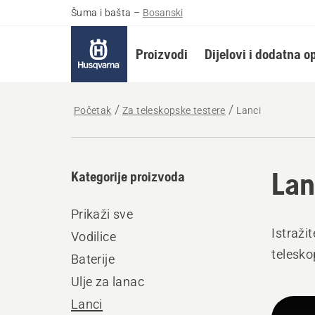
Šuma i bašta
–
Bosanski
Proizvodi
Dijelovi i dodatna 
Početak
Za teleskopske testere
Lanci
Lan
Kategorije proizvoda
Prikaži sve
Istraži
Vodilice
telesko
Baterije
Ulje za lanac
Učita
Lanci