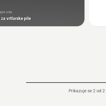
testere
H00
ajte više
1/4"
 za vrtlarske pile
1,3
mm
Prikazuje se 2 od 2