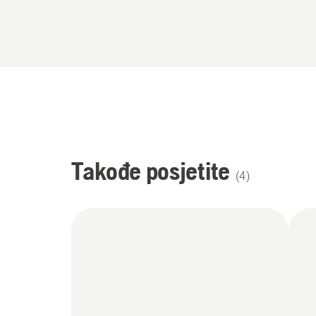
Takođe posjetite
(
4
)