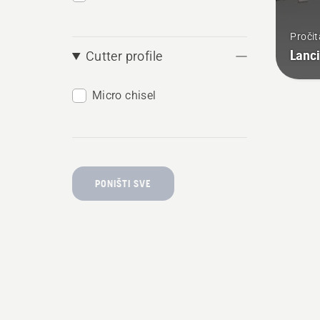
Pročit
Lanci
Cutter profile
Micro chisel
PONIŠTI SVE