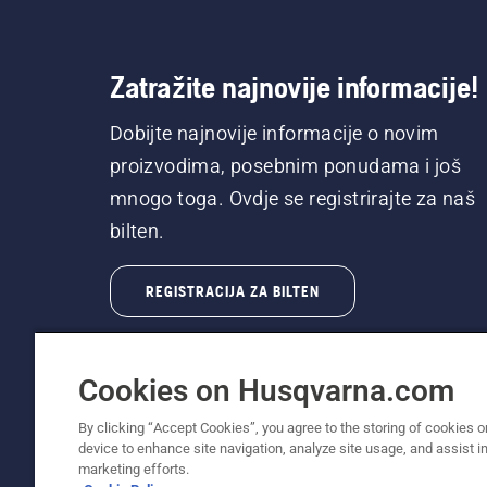
Zatražite najnovije informacije!
Dobijte najnovije informacije o novim
proizvodima, posebnim ponudama i još
mnogo toga. Ovdje se registrirajte za naš
bilten.
REGISTRACIJA ZA BILTEN
Cookies on Husqvarna.com
By clicking “Accept Cookies”, you agree to the storing of cookies o
device to enhance site navigation, analyze site usage, and assist in
© Husqvarna AB (publ). Sva prava zadržana. P
marketing efforts.