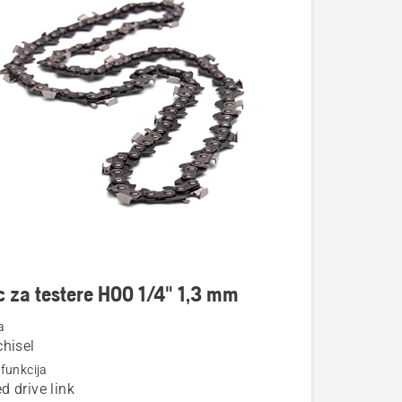
te
 za testere H00 1/4" 1,3 mm
a
chisel
funkcija
d drive link