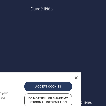
Duvač lišća
ACCEPT COOKIES
n your
 our
DO NOT SELL OR SHARE MY
rikazane cijene su preporučene maloprodajne cijene.
PERSONAL INFORMATION