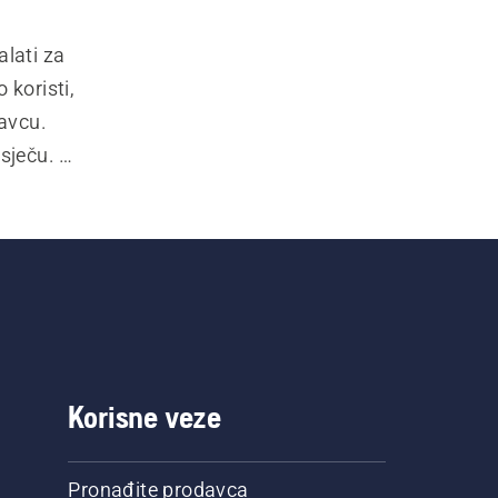
lati za 
koristi, 
avcu. 
sječu. 
nirani su 
Korisne veze
Pronađite prodavca