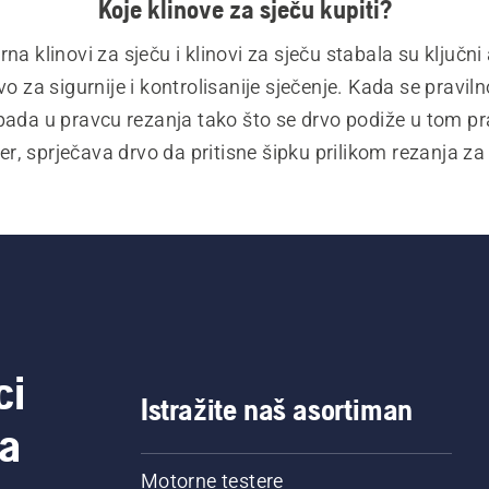
Koje klinove za sječu kupiti?
a klinovi za sječu i klinovi za sječu stabala su ključni a
 za sigurnije i kontrolisanije sječenje. Kada se pravilno 
pada u pravcu rezanja tako što se drvo podiže u tom pr
r, sprječava drvo da pritisne šipku prilikom rezanja za 
a cijepanje izrađeni su od visokokvalitetnog čelika i dizaj
da omoguće maksimalno cijepanje trupaca.
ci
Istražite naš asortiman
a
Motorne testere