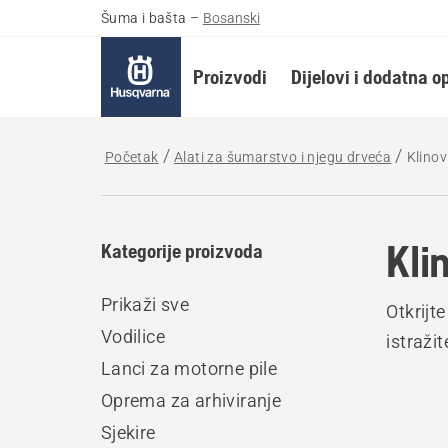
Šuma i bašta
–
Bosanski
Proizvodi
Dijelovi i dodatna 
Početak
Alati za šumarstvo i njegu drveća
Klinov
Kli
Kategorije proizvoda
Prikaži sve
Otkrijt
Vodilice
istraži
Lanci za motorne pile
Oprema za arhiviranje
Sjekire