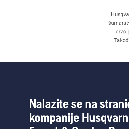
Husqvarn
šumarstvo
drvo 
Takođe
Klinovi z
Nalazite se na strani
kompanije Husqvarn