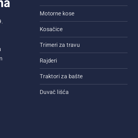
na
Motorne kose
9.
Kosačice
Trimeri za travu
u
m
Rajderi
Traktori za bašte
Duvač lišća