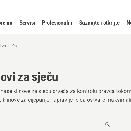
oprema
Servisi
Profesionalni
Saznajte i otkrijte
N
i za sječu
novi za sječu
e naše klinove za sječu drveća za kontrolu pravca tokom 
te klinove za cijepanje napravljene da ostvare maksimal