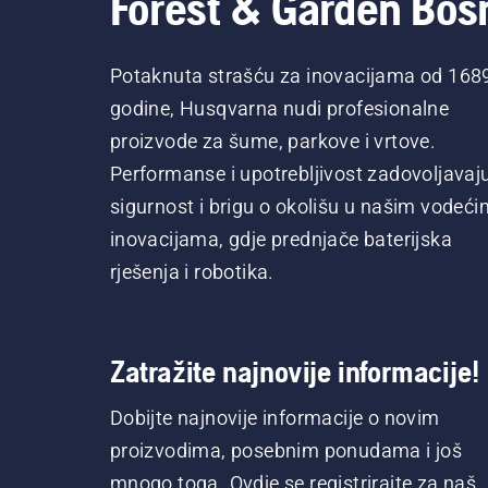
Forest & Garden Bos
Potaknuta strašću za inovacijama od 168
godine, Husqvarna nudi profesionalne
proizvode za šume, parkove i vrtove.
Performanse i upotrebljivost zadovoljavaj
sigurnost i brigu o okolišu u našim vodeći
inovacijama, gdje prednjače baterijska
rješenja i robotika.
Zatražite najnovije informacije!
Dobijte najnovije informacije o novim
proizvodima, posebnim ponudama i još
mnogo toga. Ovdje se registrirajte za naš