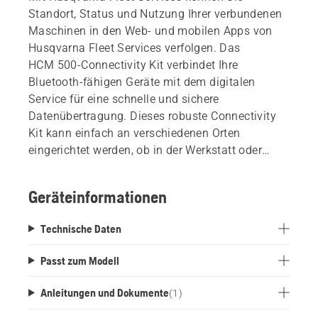
Standort, Status und Nutzung Ihrer verbundenen
Maschinen in den Web- und mobilen Apps von
Husqvarna Fleet Services verfolgen. Das
HCM 500-Connectivity Kit verbindet Ihre
Bluetooth-fähigen Geräte mit dem digitalen
Service für eine schnelle und sichere
Datenübertragung. Dieses robuste Connectivity
Kit kann einfach an verschiedenen Orten
eingerichtet werden, ob in der Werkstatt oder
direkt am Fahrzeug. Alle erforderlichen
Komponenten wie z. B. Antenne, Netzkabel und
Geräteinformationen
Wandhalterung sind im Lieferumfang enthalten.
Das Kit umfasst das Gateway, die
Technische Daten
Befestigungshalterungen, Kabel und andere Teile
für die Montage am Aufsitzfrontmäher.
Passt zum Modell
Anleitungen und Dokumente
(
1
)