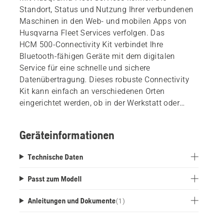
Standort, Status und Nutzung Ihrer verbundenen
Maschinen in den Web- und mobilen Apps von
Husqvarna Fleet Services verfolgen. Das
HCM 500-Connectivity Kit verbindet Ihre
Bluetooth-fähigen Geräte mit dem digitalen
Service für eine schnelle und sichere
Datenübertragung. Dieses robuste Connectivity
Kit kann einfach an verschiedenen Orten
eingerichtet werden, ob in der Werkstatt oder
direkt am Fahrzeug. Alle erforderlichen
Komponenten wie z. B. Antenne, Netzkabel und
Geräteinformationen
Wandhalterung sind im Lieferumfang enthalten.
Das Kit umfasst das Gateway, die
Technische Daten
Befestigungshalterungen, Kabel und andere Teile
für die Montage am Aufsitzfrontmäher.
Passt zum Modell
Anleitungen und Dokumente
(
1
)