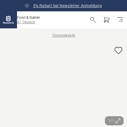
5% Rabatt bei Newsletter Anmeldung
Forst & Garten
AT, Deutsch
Trimmerköpfe
1/1