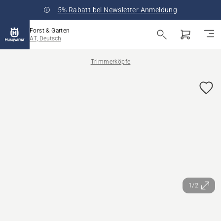
5% Rabatt bei Newsletter Anmeldung
Forst & Garten
AT, Deutsch
Trimmerköpfe
1/2