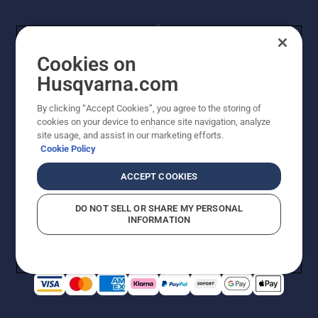
Cookies on
Husqvarna.com
By clicking “Accept Cookies”, you agree to the storing of
© Husqvarna AB (publ). Alle Rechte vorbehalten.
cookies on your device to enhance site navigation, analyze
Preisänderungen, Irrtümer, Text- und Satzfehler sind
site usage, and assist in our marketing efforts.
vorbehalten. Bei den Preisangaben handelt es sich um
Cookie Policy
unverbindliche Preisempfehlungen in Euro inkl. der
gesetzlichen Mehrwertsteuer. Alle Preise sind
ACCEPT COOKIES
unverbindliche Preisempfehlungen (inkl. MwSt), es sei
denn sie sind für den direkten Kauf verfügbar.
DO NOT SELL OR SHARE MY PERSONAL
Cookie-Richtlinie
Nutzungsbedingungen
AGBs
INFORMATION
Datenschutzerklärung
Impressum
Vermutete Verstöße melden