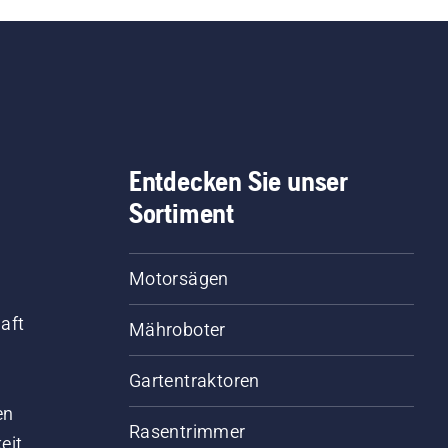
Entdecken Sie unser
Sortiment
Motorsägen
aft
Mähroboter
Gartentraktoren
d
en
Rasentrimmer
eit