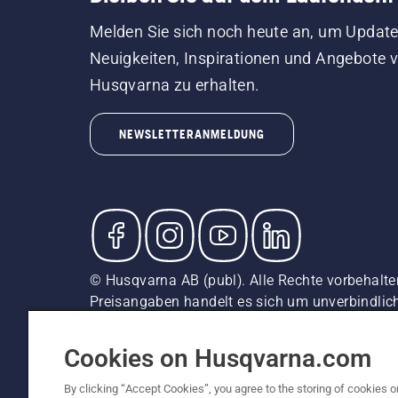
Melden Sie sich noch heute an, um Update
Neuigkeiten, Inspirationen und Angebote 
Husqvarna zu erhalten.
NEWSLETTERANMELDUNG
© Husqvarna AB (publ). Alle Rechte vorbehalten
Preisangaben handelt es sich um unverbindliche
unverbindliche Preisempfehlungen (inkl. MwSt),
Cookie-Richtlinie
Nutzungsbedingungen
AGBs
Date
Cookies on Husqvarna.com
By clicking “Accept Cookies”, you agree to the storing of cookies o