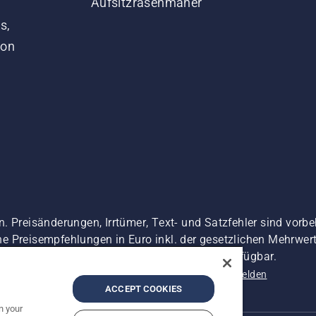
Aufsitzrasenmäher
s,
von
. Preisänderungen, Irrtümer, Text- und Satzfehler sind vorbe
 Preisempfehlungen in Euro inkl. der gesetzlichen Mehrwerts
 es sei denn sie sind für den direkten Kauf verfügbar.
nschutzerklärung
Impressum
Vermutete Verstöße melden
ACCEPT COOKIES
n your