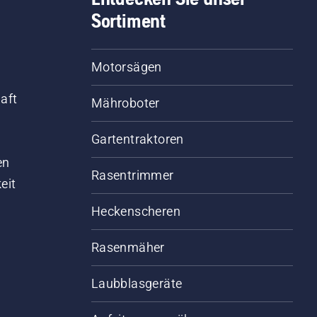
Sortiment
Motorsägen
aft
Mähroboter
Gartentraktoren
d
en
Rasentrimmer
eit
Heckenscheren
Rasenmäher
Laubblasgeräte