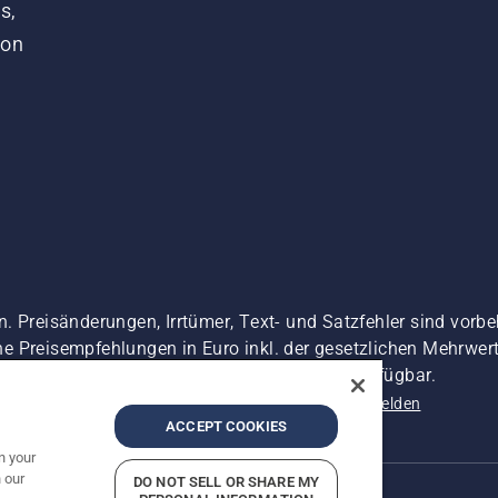
s,
von
. Preisänderungen, Irrtümer, Text- und Satzfehler sind vorbe
 Preisempfehlungen in Euro inkl. der gesetzlichen Mehrwerts
 es sei denn sie sind für den direkten Kauf verfügbar.
nschutzerklärung
Impressum
Vermutete Verstöße melden
ACCEPT COOKIES
n your
 our
DO NOT SELL OR SHARE MY