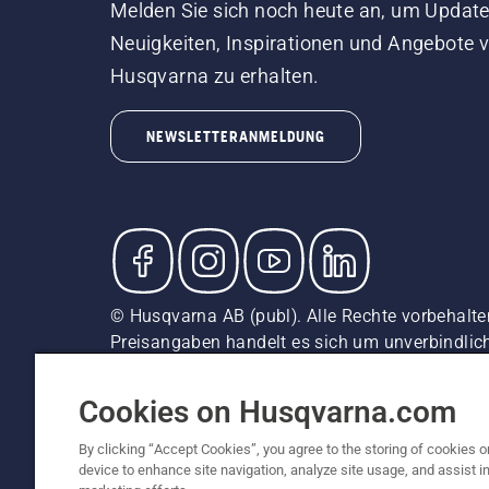
Melden Sie sich noch heute an, um Update
Neuigkeiten, Inspirationen und Angebote 
Husqvarna zu erhalten.
NEWSLETTERANMELDUNG
© Husqvarna AB (publ). Alle Rechte vorbehalten
Preisangaben handelt es sich um unverbindliche
unverbindliche Preisempfehlungen (inkl. MwSt),
Cookie-Richtlinie
Nutzungsbedingungen
AGBs
Date
Cookies on Husqvarna.com
By clicking “Accept Cookies”, you agree to the storing of cookies o
device to enhance site navigation, analyze site usage, and assist in