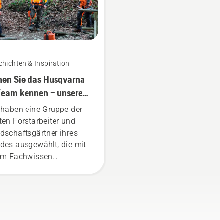
hichten & Inspiration
nen Sie das Husqvarna
eam kennen – unsere
pruchsvollsten
 haben eine Gruppe der
utzer
ten Forstarbeiter und
dschaftsgärtner ihres
des ausgewählt, die mit
em Fachwissen
gezeichnete Botschafter
erer Marke sind: Sie alle
d Mitglieder in unserem
eam. Sie sind aber auch
ere anspruchsvollsten