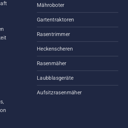
aft
Mähroboter
Gartentraktoren
d
en
Rasentrimmer
eit
Heckenscheren
Rasenmäher
Laubblasgeräte
Aufsitzrasenmäher
s,
von