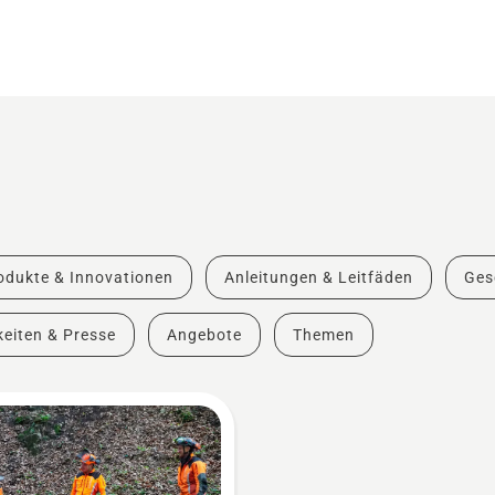
odukte & Innovationen
Anleitungen & Leitfäden
Ges
eiten & Presse
Angebote
Themen