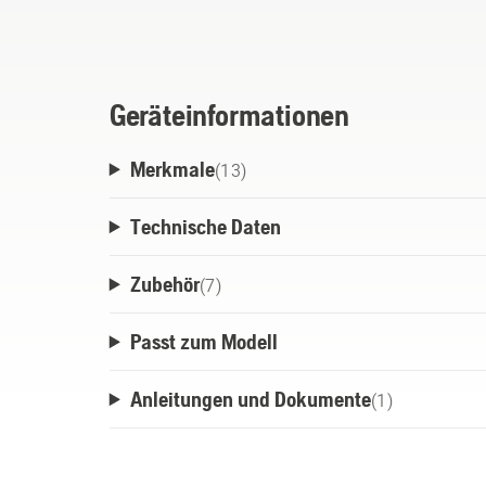
und ein Hüftgurt sorgen für hohen Tragek
ermöglicht eine hervorragende Gewichtsv
im FLEXI-System und dem BLi-X-Akkuträg
Geräteinformationen
Merkmale
(
13
)
Technische Daten
Zubehör
(
7
)
Passt zum Modell
Anleitungen und Dokumente
(
1
)