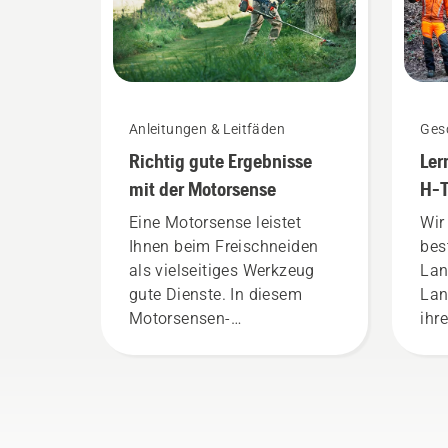
Anleitungen & Leitfäden
Gesc
Richtig gute Ergebnisse
Ler
mit der Motorsense
H-T
ans
Eine Motorsense leistet
Wir
Ben
Ihnen beim Freischneiden
bes
als vielseitiges Werkzeug
Lan
gute Dienste. In diesem
Lan
Motorsensen-
ihr
Benutzerhandbuch haben
aus
wir eine Liste mit Tipps zum
uns
sicheren und effektiven
sin
Arbeiten mit der Husqvarna
H-T
Motorsense
uns