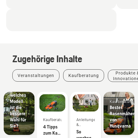
Elektro-
Rasenmäher
Zugehörige Inhalte
im
Vergleich
zu
Produkte 
Veranstaltungen
Kaufberatung
Benzin-
Innovation
Rasenmähern
–
welches
Modell
Kaufberatung
ist die
Bester
bessere
Rasenmäher
Wahl für
von
Kaufberatung
Anleitungen
&
Sie?
Husqvarna
4 Tipps
Leitfäden
So
zum Kauf
wechseln