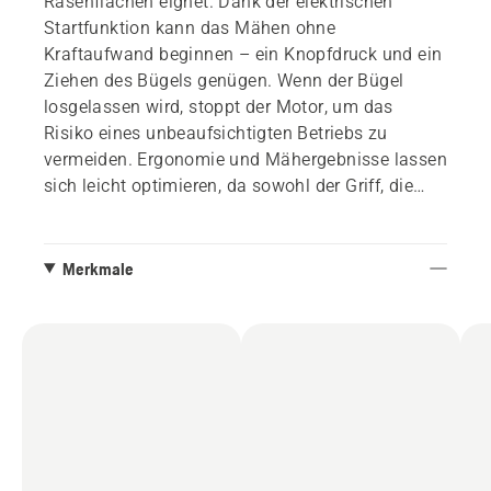
Rasenflächen eignet. Dank der elektrischen
Startfunktion kann das Mähen ohne
Kraftaufwand beginnen – ein Knopfdruck und ein
Ziehen des Bügels genügen. Wenn der Bügel
losgelassen wird, stoppt der Motor, um das
Risiko eines unbeaufsichtigten Betriebs zu
vermeiden. Ergonomie und Mähergebnisse lassen
sich leicht optimieren, da sowohl der Griff, die
Drehzahl als auch die Schnitthöhe leicht
einstellbar sind. Beim Transport oder bei der
Lagerung nimmt der Rasenmäher aufgrund der
Merkmale
klappbaren Griffe weniger Platz ein.