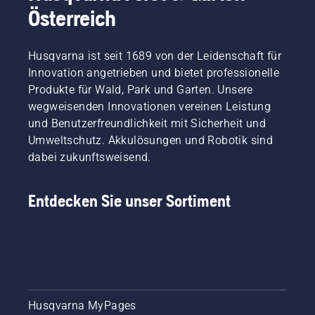
Hände
Arbeit im
Österreich
mit
heimischen
Handschuhen
Grün
und/oder
nichts
Husqvarna ist seit 1689 von der Leidenschaft für
umwickeln
mehr im
Innovation angetrieben und bietet professionelle
Sie die
Weg.
Produkte für Wald, Park und Garten. Unsere
Klingen
wegweisenden Innovationen vereinen Leistung
mit
einem
und Benutzerfreundlichkeit mit Sicherheit und
dicken
Umweltschutz. Akkulösungen und Robotik sind
Tuch.
dabei zukunftsweisend.
Entdecken Sie unser Sortiment
Husqvarna MyPages