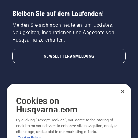
Bleiben Sie auf dem Laufenden!
Melden Sie sich noch heute an, um Updates,
Neuigkeiten, Inspirationen und Angebote von
Husqvarna zu erhalten.
NEWSLETTERANMELDUNG
Cookies on
Husqvarna.com
By clicking “Accept Cookies”, you agree to the storing of
© Husqvarna AB (publ). Alle Rechte vorbehalten.
cookies on your device to enhance site navigation, analyze
Preisänderungen, Irrtümer, Text- und Satzfehler sind
site usage, and assist in our marketing efforts.
vorbehalten. Bei den Preisangaben handelt es sich um
Cookie Policy