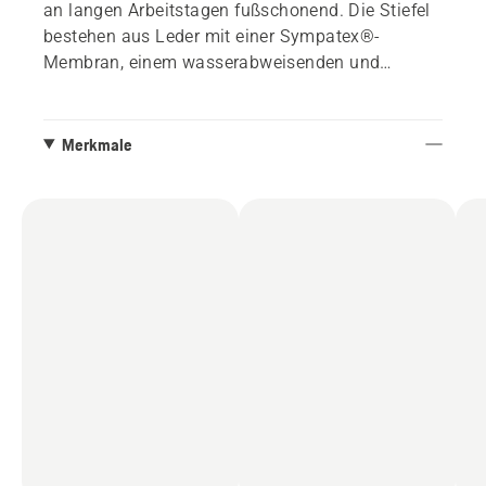
an langen Arbeitstagen fußschonend. Die Stiefel
bestehen aus Leder mit einer Sympatex®-
Membran, einem wasserabweisenden und
atmungsaktiven, hochwertigen Material. Mit
zusätzlicher Polsterung um Knöchel, Ferse und
Oberteil sowie einer Stahlkappe und einem
Merkmale
abnehmbaren und waschbaren Fußbett. Der
untere Teil des Schuhs ist für zusätzlichen
Schutz mit Gummi verstärkt. Ziehen Sie am
Riemen an Zunge und Rücken und verriegeln Sie
die Haken, um die Schuhe leicht einzustellen.
Erfüllt EN 17249: 2013 Level Klasse 2 (24 m / s).