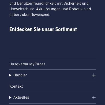
benötigen
und Benutzerfreundlichkeit mit Sicherheit und
Sie
Umweltschutz. Akkulösungen und Robotik sind
dafür?
dabei zukunftsweisend.
Hierfür
haben
wir
Entdecken Sie unser Sortiment
diesen
einfachen
Leitfaden
zum
Baumrückschn
zusammengest
Husqvarna MyPages
Händler
Kontakt
Aktuelles