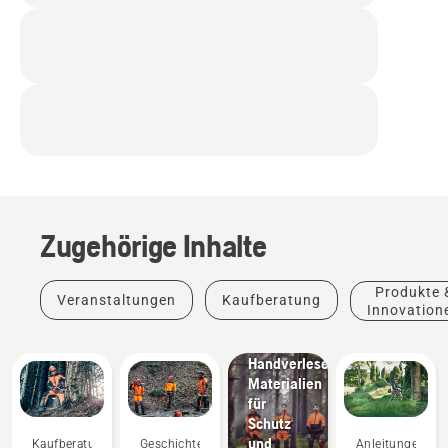
Zugehörige Inhalte
Produkte
&
Produkte 
Veranstaltungen
Kaufberatung
Innovationen
Innovation
Husqvarna-
Schutzkleidung:
Handverlesene
Materialien
für
Schutz
und
Kaufberatung
Geschichten
Anleitungen