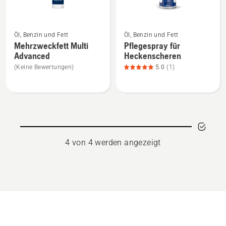
Mehr
Mehr
Öl, Benzin und Fett
Öl, Benzin und Fett
Details
Details
Mehrzweckfett Multi
Pflegespray für
zu
zu
Advanced
Heckenscheren
Mehrzweckfett
Pflegespray
(Keine Bewertungen)
5.0
(1)
Multi
für
Advanced
Heckenscheren
anzeigen
anzeigen,
Produktbewertung
5
von
4 von 4 werden angezeigt
5