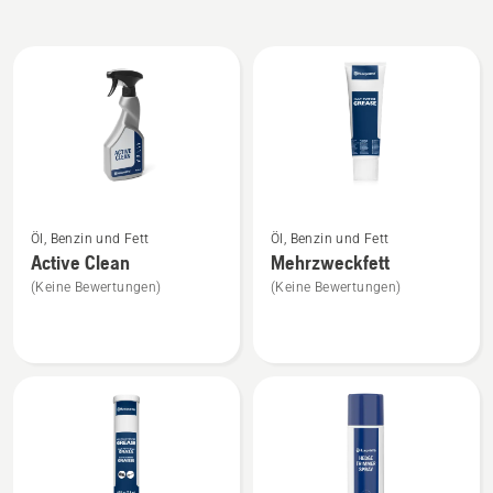
Alle
Produkte
Mehr
Mehr
Öl, Benzin und Fett
Öl, Benzin und Fett
Details
Details
Active Clean
Mehrzweckfett
zu
zu
(Keine Bewertungen)
(Keine Bewertungen)
Active
Mehrzweckfett
Clean
anzeigen
anzeigen