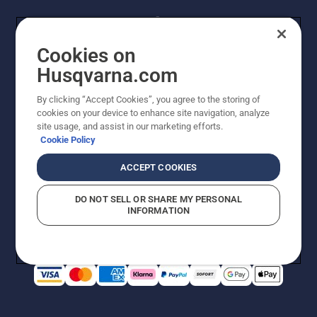
Cookies on
Husqvarna.com
By clicking “Accept Cookies”, you agree to the storing of
© Husqvarna AB (publ). Alle Rechte vorbehalten.
cookies on your device to enhance site navigation, analyze
Preisänderungen, Irrtümer, Text- und Satzfehler sind
site usage, and assist in our marketing efforts.
vorbehalten. Bei den Preisangaben handelt es sich um
Cookie Policy
unverbindliche Preisempfehlungen in Euro inkl. der
gesetzlichen Mehrwertsteuer. Alle Preise sind
ACCEPT COOKIES
unverbindliche Preisempfehlungen (inkl. MwSt), es sei
denn sie sind für den direkten Kauf verfügbar.
DO NOT SELL OR SHARE MY PERSONAL
Cookie-Richtlinie
Nutzungsbedingungen
AGBs
INFORMATION
Datenschutzerklärung
Impressum
Vermutete Verstöße melden