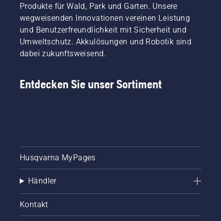
Produkte für Wald, Park und Garten. Unsere
bequemeren
wegweisenden Innovationen vereinen Leistung
Sitz und
beugt
und Benutzerfreundlichkeit mit Sicherheit und
Müdigkeit
Umweltschutz. Akkulösungen und Robotik sind
vor,
dabei zukunftsweisend.
sodass
Sie
länger
Entdecken Sie unser Sortiment
und
ohne
Pausen
arbeiten
können.
Husqvarna MyPages
Händler
Kontakt