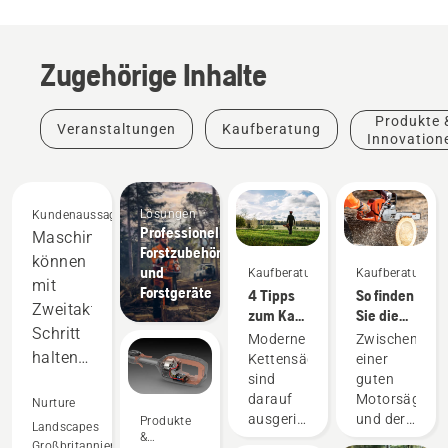
Zugehörige Inhalte
Produkte 
Veranstaltungen
Kaufberatung
Innovation
Lösungen
Kundenaussagen
Professionelles
Maschinen
Forstzubehör
können
und
Kaufberatung
Kaufberatung
mit
Forstgeräte
4 Tipps
So finden
Zweitaktgeräten
zum Kauf
Sie die
Schritt
einer
richtige
Moderne
Zwischen
Motorsäge
Motorsäge
halten
Kettensägen
einer
für Ihre
Produkte
sind
guten
und
Anforderunge
&
darauf
Motorsäge
übertreffen
Nurture
Innovationen
ausgerichtet,
und der
Produkte
sie
Landscapes
T542i
&
bestimmten
besten
Großbritannien