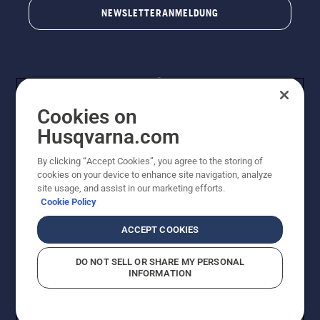
NEWSLETTERANMELDUNG
Cookies on
Husqvarna.com
By clicking “Accept Cookies”, you agree to the storing of
© Husqvarna AB (publ). Alle Rechte vorbehalten.
cookies on your device to enhance site navigation, analyze
Preisänderungen, Irrtümer, Text- und Satzfehler sind
site usage, and assist in our marketing efforts.
vorbehalten. Bei den Preisangaben handelt es sich um
Cookie Policy
unverbindliche Preisempfehlungen in Euro inkl. der
gesetzlichen Mehrwertsteuer. Alle Preise sind
ACCEPT COOKIES
unverbindliche Preisempfehlungen (inkl. MwSt), es sei
denn sie sind für den direkten Kauf verfügbar.
DO NOT SELL OR SHARE MY PERSONAL
Cookie-Richtlinie
Nutzungsbedingungen
AGBs
INFORMATION
Datenschutzerklärung
Impressum
Vermutete Verstöße melden