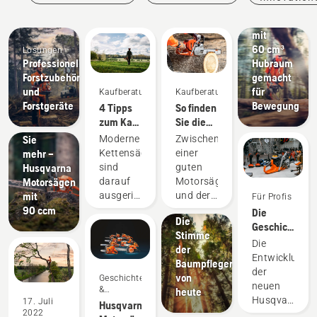
Ein
Kraftpaket
mit
60 cm³
Lösungen
Professionelles
Hubraum
Forstzubehör
gemacht
Produkte
und
für
Kaufberatung
Kaufberatung
&
Forstgeräte
Bewegung
4 Tipps
So finden
Innovationen
zum Kauf
Sie die
Erwarten
einer
richtige
Geschichten
Sie
Moderne
Zwischen
Motorsäge
Motorsäge
&
mehr –
Kettensägen
einer
für Ihre
Inspiration
Husqvarna
sind
guten
Anforderungen
Husqvarna
Motorsägen
darauf
Motorsäge
Tree
mit
ausgerichtet,
und der
Für Profis
Talks:
90 ccm
bestimmten
besten
Die
Die
Arbeitsbedingungen
Motorsäge
Geschichte
Stimme
und
für Ihre
hinter
Die
der
Benutzern
speziellen
den
Entwicklung
Baumpfleger
zu
Anforderungen
neuen
der
von
Geschichten
entsprechen.
kann ein
Profi-
neuen
&
heute
Stellen
erheblicher
Motorsägen
Husqvarna
Inspiration
17. Juli
Husqvarna-
Sie sich
Unterschied
mit
2022
560 XP®