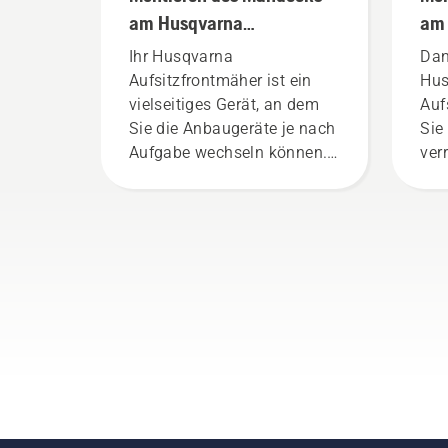
am Husqvarna
am 
Aufsitzfrontmäher
Auf
Ihr Husqvarna
Dan
Aufsitzfrontmäher ist ein
Hus
vielseitiges Gerät, an dem
Auf
Sie die Anbaugeräte je nach
Sie
Aufgabe wechseln können.
ver
Die Montage des Mähdecks
neu
oder Anbaugeräts am Mäher
anp
ist einfach und dauert nur
wenige Minuten. Warnung!
Tragen Sie beim Einbau der
Schneideinheit eine
Schutzbrille. Die Feder, die
den Riemen spannt, kann
brechen und schwere
Verletzungen verursachen.