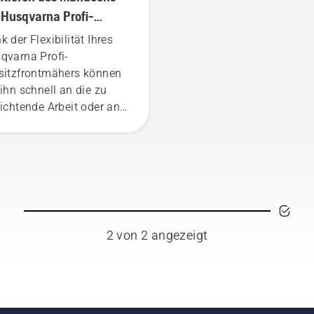
Husqvarna Profi-
sitzfrontmäher
k der Flexibilität Ihres
qvarna Profi-
sitzfrontmähers können
 ihn schnell an die zu
richtende Arbeit oder an
e Aufgaben der Saison
assen.
2 von 2 angezeigt