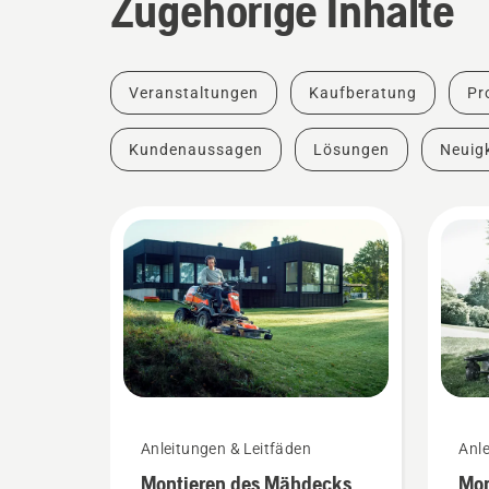
Zugehörige Inhalte
Veranstaltungen
Kaufberatung
Pr
Kundenaussagen
Lösungen
Neuigk
Anleitungen & Leitfäden
Anle
Montieren des Mähdecks
Mon