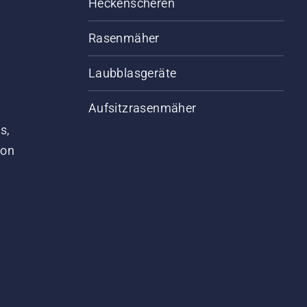
Heckenscheren
Rasenmäher
Laubblasgeräte
Aufsitzrasenmäher
s,
von