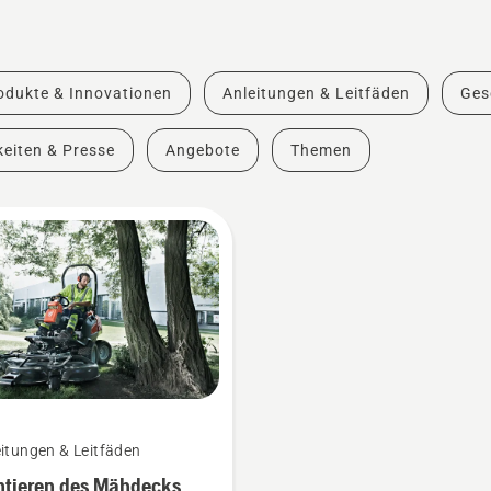
odukte & Innovationen
Anleitungen & Leitfäden
Ges
eiten & Presse
Angebote
Themen
itungen & Leitfäden
tieren des Mähdecks