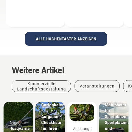
ALLE HOCHENTASTER ANZEIGEN
Weitere Artikel
Kommerzielle
Veranstaltungen
K
Anleitungen
Landschaftsgestaltung
&
Leitfäden
Sportvereine
Gartenkalender
Mähroboter
–
für
Aufgaben-
Sportplätze,
Checkliste
Sportplatzmäh
Angebote
Husqvarna
für Ihren
und
Anleitungen