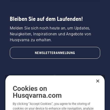
Bleiben Sie auf dem Laufenden!
Melden Sie sich noch heute an, um Updates,
Neuigkeiten, Inspirationen und Angebote von
Husqvarna zu erhalten.
NEWSLETTERANMELDUNG
Cookies on
Husqvarna.com
By clicking “Accept Cookies”, you agree to the storing of
© Husqvarna AB (publ). Alle Rechte vorbehalten.
cookies on your device to enhance site navigation, analyze
Preisänderungen, Irrtümer, Text- und Satzfehler sind