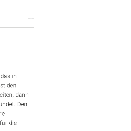
 das in
st den
eiten, dann
zündet. Den
re
für die