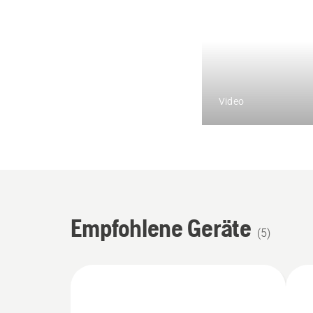
Video
Empfohlene Geräte
(
5
)