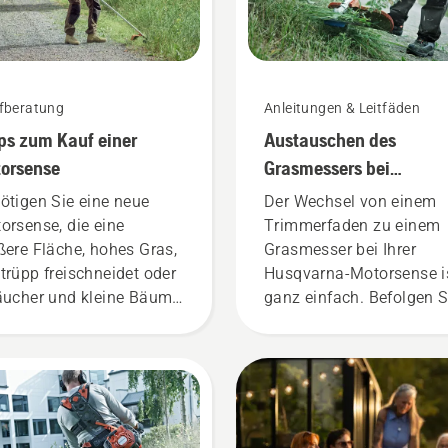
fberatung
Anleitungen & Leitfäden
ps zum Kauf einer
Austauschen des
orsense
Grasmessers bei
Motorsensen
ötigen Sie eine neue
Der Wechsel von einem
orsense, die eine
Trimmerfaden zu einem
ßere Fläche, hohes Gras,
Grasmesser bei Ihrer
trüpp freischneidet oder
Husqvarna-Motorsense i
äucher und kleine Bäume
ganz einfach. Befolgen S
neidet? Hier einige Tipps,
dazu diese einfachen
 beim Kauf einer
Schritte. Wenn Sie Ihren
orsense beachtet
Trimmerkopf im Freien
den sollten.
wechseln, machen Sie d
an einem Ort, an dem Si
kleine Werkzeuge oder