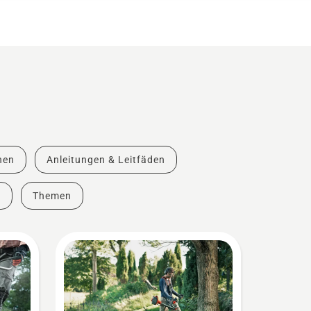
nen
Anleitungen & Leitfäden
e
Themen