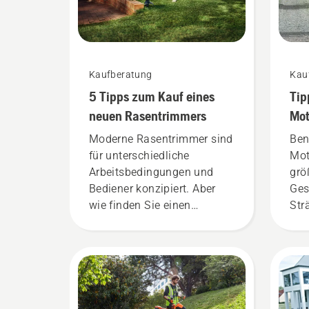
Kaufberatung
Kau
5 Tipps zum Kauf eines
Tip
neuen Rasentrimmers
Mot
Moderne Rasentrimmer sind
Ben
für unterschiedliche
Mot
Arbeitsbedingungen und
grö
Bediener konzipiert. Aber
Ges
wie finden Sie einen
Str
optimalen Trimmer für Ihre
sch
Anforderungen? Hier sind
die
einige wichtige Fragen,
Mot
deren Antworten Sie zur
wer
richtigen Entscheidung
führen.