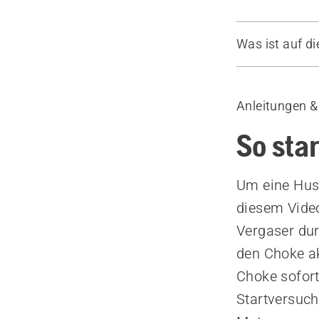
Was ist auf di
So starten S
Empfohlene 
Anleitungen &
So sta
Um eine Husq
diesem Video
Vergaser du
den Choke ak
Choke sofort
Startversuch