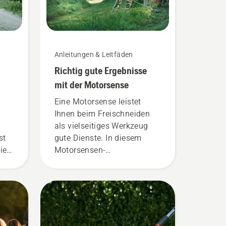
Anleitungen & Leitfäden
Richtig gute Ergebnisse
mit der Motorsense
Eine Motorsense leistet
Ihnen beim Freischneiden
als vielseitiges Werkzeug
st
gute Dienste. In diesem
ie
Motorsensen-
Benutzerhandbuch haben
wir eine Liste mit Tipps zum
sicheren und effektiven
as
Arbeiten mit der Husqvarna
e
Motorsense
zusammengestellt.