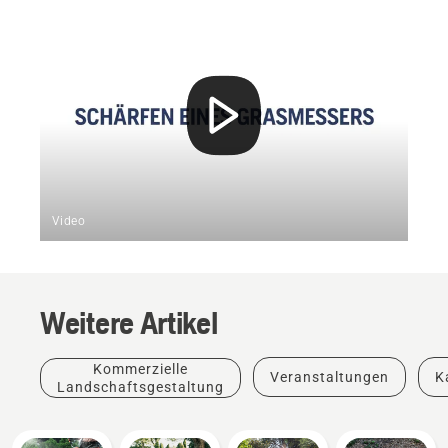
Video
Weitere Artikel
Kommerzielle
Veranstaltungen
K
Landschaftsgestaltung