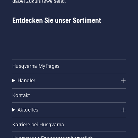
dabei zukunftsweisend.
bis der
Motor
anspringt.
Entdecken Sie unser Sortiment
Startvorgang
für die
Motorsense.
Wenn Sie
dieses
Verfahren
befolgen,
wird Ihre
Husqvarna MyPages
Husqvarna
Motorsense
Händler
sehr
leicht zu
Kontakt
starten
sein.
Aktuelles
Karriere bei Husqvarna