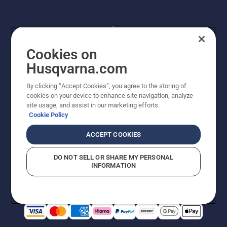
Cookies on
Husqvarna.com
By clicking “Accept Cookies”, you agree to the storing of
© Husqvarna AB (publ). Alle Rechte vorbehalten.
cookies on your device to enhance site navigation, analyze
Preisänderungen, Irrtümer, Text- und Satzfehler sind
site usage, and assist in our marketing efforts.
vorbehalten. Bei den Preisangaben handelt es sich um
Cookie Policy
unverbindliche Preisempfehlungen in Euro inkl. der
gesetzlichen Mehrwertsteuer. Alle Preise sind
ACCEPT COOKIES
unverbindliche Preisempfehlungen (inkl. MwSt), es sei
denn sie sind für den direkten Kauf verfügbar.
DO NOT SELL OR SHARE MY PERSONAL
Cookie-Richtlinie
Nutzungsbedingungen
AGBs
INFORMATION
Datenschutzerklärung
Impressum
Vermutete Verstöße melden