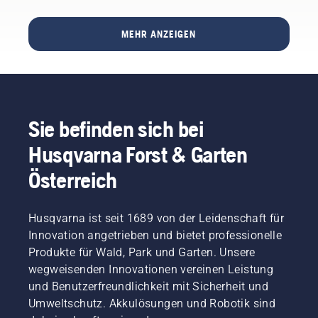
hocheffizienten
dann
Bank
Verbrennung
den
durch.
MEHR ANZEIGEN
die
Choke
So
Leistung
aktivieren
gehen
und das
und das
auch
Drehmoment,
Startseil
keine
das Sie
ziehen,
Schrauben
benötigen.
bis der
im Gras
Sie befinden sich bei
Motor
verloren.
zündet.
Husqvarna Forst & Garten
Den
Choke
Österreich
sofort
deaktivieren,
sobald
Husqvarna ist seit 1689 von der Leidenschaft für
der
Innovation angetrieben und bietet professionelle
Motor
Produkte für Wald, Park und Garten. Unsere
zündet,
wegweisenden Innovationen vereinen Leistung
und
weitere
und Benutzerfreundlichkeit mit Sicherheit und
Startversuche
Umweltschutz. Akkulösungen und Robotik sind
machen,