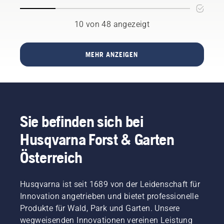
Markt
gebracht:
10 von 48 angezeigt
die
Husqvarna
540 XP®
MEHR ANZEIGEN
Mark III
und die
Husqvarna
T540
XP®
Mark III.
Sie befinden sich bei
Husqvarna Forst & Garten
Österreich
Husqvarna ist seit 1689 von der Leidenschaft für
Innovation angetrieben und bietet professionelle
Produkte für Wald, Park und Garten. Unsere
wegweisenden Innovationen vereinen Leistung