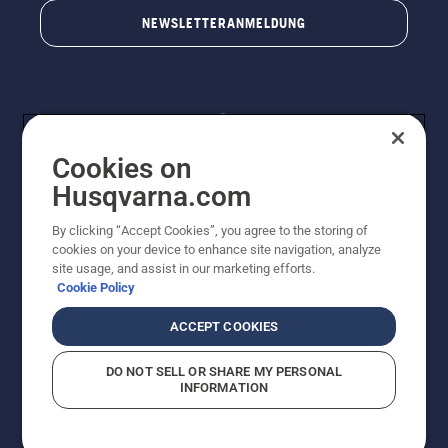
NEWSLETTERANMELDUNG
Cookies on
Husqvarna.com
By clicking “Accept Cookies”, you agree to the storing of
© Husqvarna AB (publ). Alle Rechte vorbehalten.
cookies on your device to enhance site navigation, analyze
Preisänderungen, Irrtümer, Text- und Satzfehler sind
site usage, and assist in our marketing efforts.
vorbehalten. Bei den Preisangaben handelt es sich um
Cookie Policy
unverbindliche Preisempfehlungen in Euro inkl. der
gesetzlichen Mehrwertsteuer. Alle Preise sind
ACCEPT COOKIES
unverbindliche Preisempfehlungen (inkl. MwSt), es sei
denn sie sind für den direkten Kauf verfügbar.
DO NOT SELL OR SHARE MY PERSONAL
Cookie-Richtlinie
Nutzungsbedingungen
AGBs
INFORMATION
Datenschutzerklärung
Impressum
Vermutete Verstöße melden