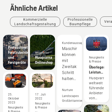
Ähnliche Artikel
Kommerzielle
Professionelle
Ver
Landschaftsgestaltung
Baumpflege
Lösungen
Kundenaussagen
Professionelles
Maschinen
Forstzubehör
Angebote
können
und
Husqvarna
Neuigkeiten
mit
& Presse
Forstgeräte
Onlineshop
Zweitaktgeräten
Überlegene
Leistung
Schritt
auf dem
Husqvarna,
halten
Rasen
weltweit
und
zahlt
führender
übertreffen
Nurture
sich
Anbieter
25.
17. Juli
sie
Landscapes
immer
von
Oktober
2022
Großbritannien
aus
sogar
2023
Mährobotern,
Neuigkeiten
Erleben
Neuigkeiten
& Presse
freut
in
& Presse