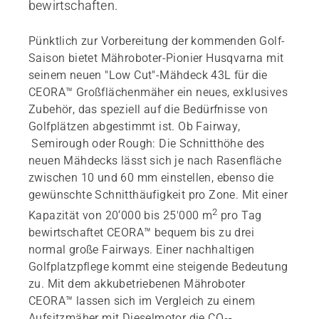
bewirtschaften.
Pünktlich zur Vorbereitung der kommenden Golf-
Saison bietet Mähroboter-Pionier Husqvarna mit
seinem neuen "Low Cut"-Mähdeck 43L für die
CEORA™ Großflächenmäher ein neues, exklusives
Zubehör, das speziell auf die Bedürfnisse von
Golfplätzen abgestimmt ist. Ob Fairway,
Semirough oder Rough: Die Schnitthöhe des
neuen Mähdecks lässt sich je nach Rasenfläche
zwischen 10 und 60 mm einstellen, ebenso die
gewünschte Schnitthäufigkeit pro Zone. Mit einer
2
Kapazität von 20‘000 bis 25'000 m
pro Tag
bewirtschaftet CEORA™ bequem bis zu drei
normal große Fairways. Einer nachhaltigen
Golfplatzpflege kommt eine steigende Bedeutung
zu. Mit dem akkubetriebenen Mähroboter
CEORA™ lassen sich im Vergleich zu einem
Aufsitzmäher mit Dieselmotor die CO
-