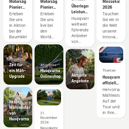
Motorsägen-
Motorsägen-
Messekalende
Überlegene
Pioniere
Pioniere
2026
Leistung
seit 1959
seit 1959
Erleben
Erleben
Tauchen
auf dem
Husqvarna,
Sie uns
Sie uns
Sie ein in
Rasen
weltweit
in Aktion
live bei
die Welt
zahlt
führender
bei der
den
unserer
sich
Anbieter
Baumklettermeisterschaft
World
Innovationen
immer
von
Logging
und
aus
Mährobotern,
Championships
treffen
freut
Sie
sich,
Angebote
unsere
Zeit für
seine
Angebote
Expertinnen
ein Mäh-
Husqvarna
Angebote
Partnerschaft
Themen
und
Aktuelle
Upgrade
Onlineshop
mit dem
Husqvarna –
Experten
Neuigkeiten
Angebote
legendären
offizieller
persönlich!
& Presse
Fußballclub
Mähroboter-
Finden
Hervorragend
FC
Partner
Sie den
Mähleistung.
Liverpool
der DP
besten
Auf der
bekannt
World
Mähroboter
Tour und
zu
Tour
von
in Ihrem
21.
geben.
November
Husqvarna
Garten.
2024
Neuigkeiten