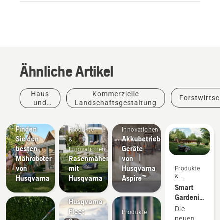
Ähnliche Artikel
Haus
Kommerzielle
Forstwirtsc
und
Landschaftsgestaltung
Neuigkeiten
Produkte
Garten
& Presse
&
Finden
Produkte
Innovationen
Sie den
Akkubetriebene
&
besten
Geräte
Innovationen
Mähroboter
Rasenmähen
von
von
mit
Husqvarna
Produkte
Produkte
&
Husqvarna
Husqvarna
Aspire™
&
Innovationen
Smart
Innovationen
Gardening
Husqvarna
mit
Die
Fleet
Produkte
Husqvarna
neuen