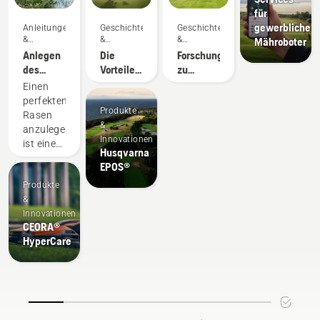
für
gewerbliche
Anleitungen
Geschichten
Geschichten
&
&
&
Mähroboter
Leitfäden
Inspiration
Inspiration
Anlegen
Die
Forschung
des
Vorteile
zu
perfekten
für
autonomem
Einen
Rasens
Greenkeeper
Mähen
perfekten
durch
Produkte
Rasen
autonomes
&
anzulegen,
Mähen
Innovationen
ist eine
Husqvarna
Sache.
EPOS®
Aber
Produkte
kann
&
dieser
Innovationen
Rasen
CEORA®
auch
HyperCare
unter
den
Beanspruchungen
wie
Sport,
spielenden