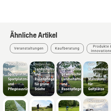
Ähnliche Artikel
Produkte 
Veranstaltungen
Kaufberatung
Innovation
Sportvereine
Golfplätze
Mähroboter
Golf-
Gemeinden
Grünflächenpflege
für
Landschafts-
Gartengestaltungswerkzeuge,
Rasenmäher
Sportplätze,
und
gewerbliche
und
Sportplatzmäher
Rasenpflegegeräte
Landschaftspflegeausrüstung
Mähroboter
und
für grüne
und
für
Produkte
Pflegeausrüstung
Städte
Rasenpflegegeräte
Golfplätze
&
Innovationen
Husqvarna
Fleet
Services