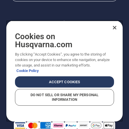
Cookies on
Husqvarna.com
By clicking “Accept Cookies”, you agree to the storing of
© Husqvarna AB (publ). Alle Rechte vorbehalten.
cookies on your device to enhance site navigation, analyze
Preisänderungen, Irrtümer, Text- und Satzfehler sind
site usage, and assist in our marketing efforts.
vorbehalten. Bei den Preisangaben handelt es sich um
Cookie Policy
unverbindliche Preisempfehlungen in Euro inkl. der
gesetzlichen Mehrwertsteuer. Alle Preise sind
ACCEPT COOKIES
unverbindliche Preisempfehlungen (inkl. MwSt), es sei
denn sie sind für den direkten Kauf verfügbar.
DO NOT SELL OR SHARE MY PERSONAL
Cookie-Richtlinie
Nutzungsbedingungen
AGBs
INFORMATION
Datenschutzerklärung
Impressum
Vermutete Verstöße melden