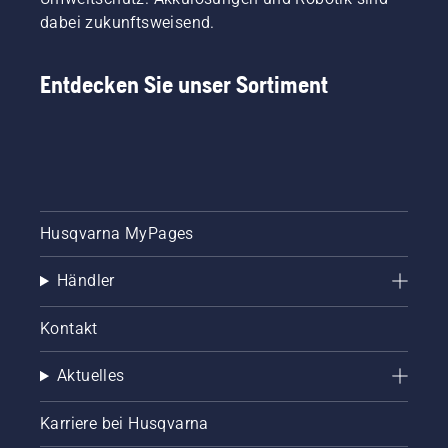
besten
dabei zukunftsweisend.
Fachleute
dieser
Branche
Entdecken Sie unser Sortiment
gesprochen.
Husqvarna MyPages
Händler
Kontakt
Aktuelles
Karriere bei Husqvarna