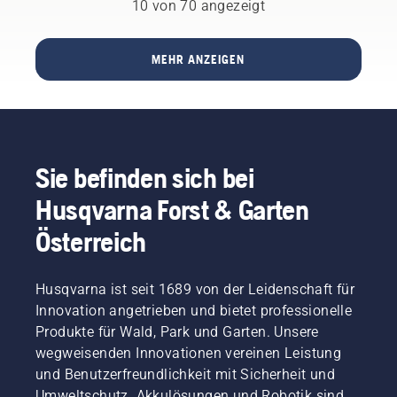
10 von 70 angezeigt
Kindern
oder
häufigen
MEHR ANZEIGEN
Umgestaltens
standhalten
und
weiterhin
gesund
wachsen?
Sie befinden sich bei
Ist dies
überhaupt
Husqvarna Forst & Garten
möglich?
Um eine
Österreich
Antwort
auf diese
Fragen
Husqvarna ist seit 1689 von der Leidenschaft für
zu
Innovation angetrieben und bietet professionelle
finden,
haben
Produkte für Wald, Park und Garten. Unsere
wir mit
wegweisenden Innovationen vereinen Leistung
einem
und Benutzerfreundlichkeit mit Sicherheit und
der
Umweltschutz. Akkulösungen und Robotik sind