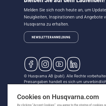
Melden Sie sich noch heute an, um Update
Neuigkeiten, Inspirationen und Angebote 
Husqvarna zu erhalten.
NEWSLETTERANMELDUNG
© Husqvarna AB (publ). Alle Rechte vorbehalten
Preisangaben handelt es sich um unverbindliche
unverbindliche Preisempfehlungen (inkl. MwSt),
Cookie-Richtlinie
Nutzungsbedingungen
AGBs
Date
Cookies on Husqvarna.com
By clicking “Accept Cookies”, you agree to the storing of cookies o