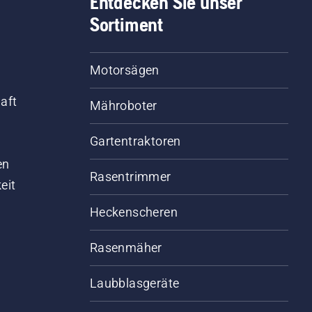
Entdecken Sie unser
Sortiment
Motorsägen
aft
Mähroboter
Gartentraktoren
d
en
Rasentrimmer
eit
Heckenscheren
Rasenmäher
Laubblasgeräte