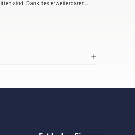
nitten sind. Dank des erweiterbaren
terabschnitte hinzufügen, wie Sie
 Ihren Stauraum und Ihre
mt können Sie über 250 Aufhänger auf