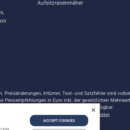
Aufsitzrasenmäher
s,
von
. Preisänderungen, Irrtümer, Text- und Satzfehler sind vorbe
 Preisempfehlungen in Euro inkl. der gesetzlichen Mehrwerts
 es sei denn sie sind für den direkten Kauf verfügbar.
nschutzerklärung
Impressum
Vermutete Verstöße melden
ACCEPT COOKIES
n your