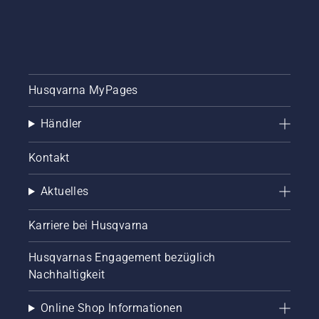
und
stellen
Sie
sicher,
dass die
Kettenbremse
Husqvarna MyPages
ausgeschalte
ist.
Erhöhen
Händler
Sie die
Drehzahl
Kontakt
des
Motorsägenm
ein paar
Aktuelles
Zentimeter
vom
Karriere bei Husqvarna
Stamm
eines
Husqvarnas Engagement bezüglich
Baumes
Nachhaltigkeit
entfernt.
Öl am
Stamm
Online Shop Informationen
zeigt an,