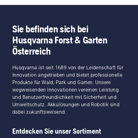
beachten,
Anweisungen
können
in
Sie sich
diesem
sicher
kurzen
fühlen
Sie befinden sich bei
Video,
und sich
um zu
Husqvarna Forst & Garten
voll auf
erfahren,
die
wie Sie
Österreich
Arbeit
überprüfen
konzentrieren.
können,
ob das
Husqvarna ist seit 1689 von der Leidenschaft für
Kettenschmie
Innovation angetrieben und bietet professionelle
korrekt
Produkte für Wald, Park und Garten. Unsere
funktioniert.
wegweisenden Innovationen vereinen Leistung
Prüfen
und Benutzerfreundlichkeit mit Sicherheit und
Sie
zuerst
Umweltschutz. Akkulösungen und Robotik sind
den
dabei zukunftsweisend.
Ölstand.
Starten
Sie Ihre
Entdecken Sie unser Sortiment
Motorsäge