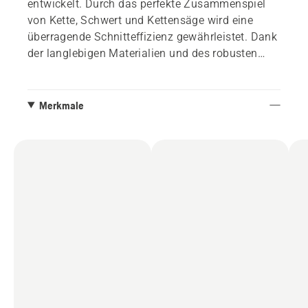
entwickelt. Durch das perfekte Zusammenspiel
von Kette, Schwert und Kettensäge wird eine
überragende Schnitteffizienz gewährleistet. Dank
der langlebigen Materialien und des robusten
Kettenrahmens ist die Produktivität während des
gesamten Arbeitstages gewährleistet. Lang
anhaltende Schärfe und geringe Dehnung tragen
Merkmale
ebenfalls zu optimalen Ergebnissen und
geringem Wartungsaufwand bei.