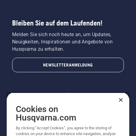
Bleiben Sie auf dem Laufenden!
Melden Sie sich noch heute an, um Updates,
Neuigkeiten, Inspirationen und Angebote von
Husqvarna zu erhalten.
NEWSLETTERANMELDUNG
Cookies on
Husqvarna.com
By clicking “Accept Cookies”, you agree to the storing of
© Husqvarna AB (publ). Alle Rechte vorbehalten.
cookies on your device to enhance site navigation, analyze
Preisänderungen, Irrtümer, Text- und Satzfehler sind