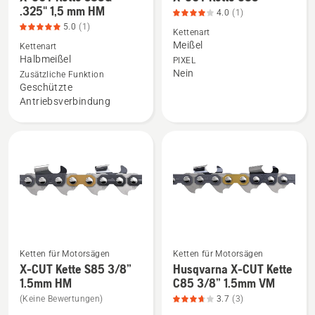
.325" 1,5 mm HM
4.0
(1)
Details
Details
5.0
(1)
zu
zu
Kettenart
Meißel
Kettenart
X-
X-
Halbmeißel
PIXEL
CUT
CUT
Nein
Zusätzliche Funktion
Kette
Kette
Geschützte
S35G
C35
Antriebsverbindung
.325"
anzeigen,
1,5
Produktbewertung
mm
4
HM
von
anzeigen,
5
Produktbewertung
5
von
5
Ketten für Motorsägen
Ketten für Motorsägen
Mehr
Mehr
X-CUT Kette S85 3/8”
Husqvarna X-CUT Kette
Details
Details
1.5mm HM
C85 3/8” 1.5mm VM
zu
zu
(Keine Bewertungen)
3.7
(3)
X-
Husqvarna