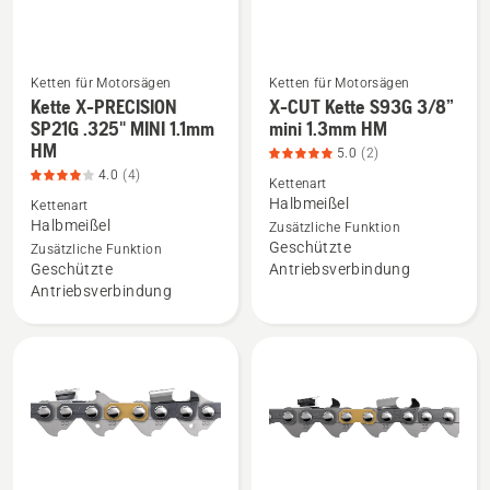
Ketten für Motorsägen
Ketten für Motorsägen
Kette X-PRECISION
X-CUT Kette S93G 3/8”
Mehr
Mehr
SP21G .325" MINI 1.1mm
mini 1.3mm HM
Details
Details
HM
5.0
(2)
zu
zu
4.0
(4)
Kettenart
Kette
X-
Halbmeißel
Kettenart
X-
CUT
Halbmeißel
Zusätzliche Funktion
Geschützte
PRECISION
Kette
Zusätzliche Funktion
Geschützte
Antriebsverbindung
SP21G
S93G
Antriebsverbindung
.325"
3/8”
MINI
mini
1.1mm
1.3mm
HM
HM
anzeigen,
anzeigen,
Produktbewertung
Produktbewertung
4
5
von
von