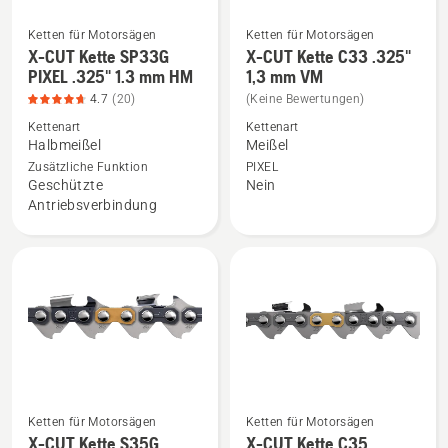
5
5
Ketten für Motorsägen
Ketten für Motorsägen
X-CUT Kette SP33G
X-CUT Kette C33 .325"
Mehr
Mehr
PIXEL .325" 1.3 mm HM
1,3 mm VM
Details
Details
4.7
(20)
(Keine Bewertungen)
zu
zu
Kettenart
Kettenart
X-
X-
Halbmeißel
Meißel
CUT
CUT
Zusätzliche Funktion
PIXEL
Kette
Kette
Geschützte
Nein
SP33G
C33
Antriebsverbindung
PIXEL
.325"
.325"
1,3
1.3
mm
mm
VM
HM
anzeigen
anzeigen,
Produktbewertung
4.7
von
Ketten für Motorsägen
Ketten für Motorsägen
5
X-CUT Kette S35G
X-CUT Kette C35
Mehr
Mehr