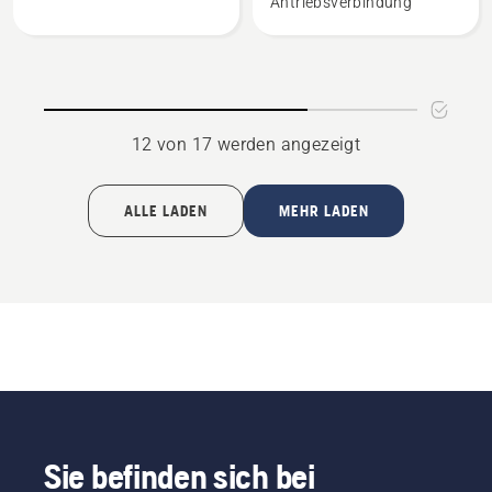
Antriebsverbindung
anzeigen,
PIXEL
Produktbewertung
HM
4.7
anzeigen,
von
Produktbewertung
5
4
12 von 17 werden angezeigt
von
5
ALLE LADEN
MEHR LADEN
Sie befinden sich bei