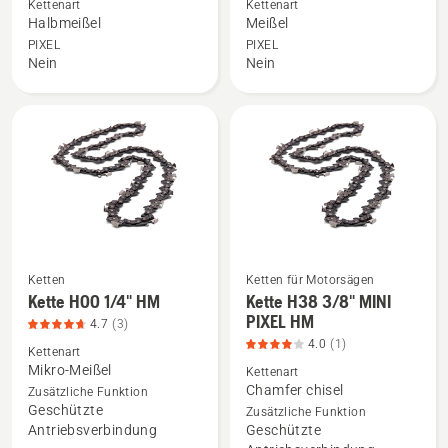
Kettenart
Kettenart
CUT
X-
Halbmeißel
Meißel
Kette
CUT
PIXEL
PIXEL
Nein
Nein
S85
Kette
3/8”
C85
1.5mm
3/8”
HM
1.5mm
anzeigen
VM
anzeigen,
Produktbewertung
3.7
von
Ketten
Ketten für Motorsägen
5
Kette H00 1/4" HM
Kette H38 3/8" MINI
Mehr
Mehr
PIXEL HM
4.7
(3)
Details
Details
4.0
(1)
zu
zu
Kettenart
Mikro-Meißel
Kettenart
Kette
Kette
Chamfer chisel
Zusätzliche Funktion
H00
H38
Geschützte
Zusätzliche Funktion
1/4"
3/8"
Antriebsverbindung
Geschützte
HM
MINI