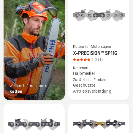
Produkte
Ketten für Motorsägen
Mehr
X-PRECISION™ SP11G
Details
5.0
(1)
zu
Kettenart
X-
Halbmeißel
PRECISION™
Zusätzliche Funktion
Geschützte
SP11G
Weitere Informationen
Ketten
Antriebsverbindung
anzeigen,
Produktbewertung
5
von
5