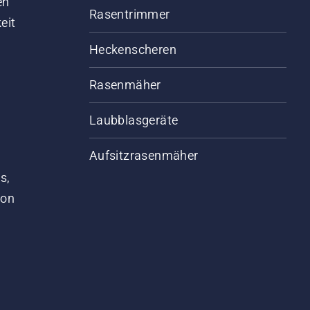
en
Rasentrimmer
eit
Heckenscheren
Rasenmäher
Laubblasgeräte
Aufsitzrasenmäher
s,
von