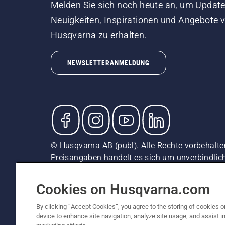
Melden Sie sich noch heute an, um Update
Neuigkeiten, Inspirationen und Angebote 
Husqvarna zu erhalten.
NEWSLETTERANMELDUNG
© Husqvarna AB (publ). Alle Rechte vorbehalten
Preisangaben handelt es sich um unverbindliche
unverbindliche Preisempfehlungen (inkl. MwSt),
Cookie-Richtlinie
Nutzungsbedingungen
AGBs
Date
Cookies on Husqvarna.com
By clicking “Accept Cookies”, you agree to the storing of cookies o
device to enhance site navigation, analyze site usage, and assist in