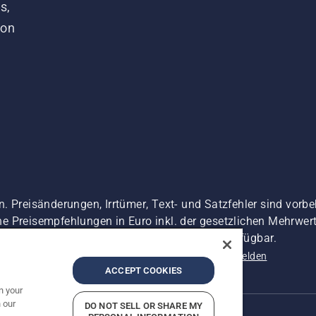
s,
von
. Preisänderungen, Irrtümer, Text- und Satzfehler sind vorbe
 Preisempfehlungen in Euro inkl. der gesetzlichen Mehrwerts
 es sei denn sie sind für den direkten Kauf verfügbar.
nschutzerklärung
Impressum
Vermutete Verstöße melden
ACCEPT COOKIES
n your
 our
DO NOT SELL OR SHARE MY