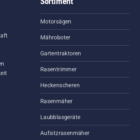
Sortiment
Motorsägen
aft
Mähroboter
Gartentraktoren
d
en
Rasentrimmer
eit
Heckenscheren
Rasenmäher
Laubblasgeräte
Aufsitzrasenmäher