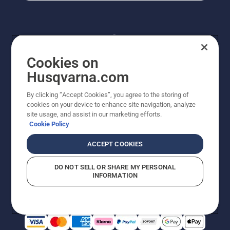
Cookies on
Husqvarna.com
By clicking “Accept Cookies”, you agree to the storing of
© Husqvarna AB (publ). Alle Rechte vorbehalten.
cookies on your device to enhance site navigation, analyze
Preisänderungen, Irrtümer, Text- und Satzfehler sind
site usage, and assist in our marketing efforts.
vorbehalten. Bei den Preisangaben handelt es sich um
Cookie Policy
unverbindliche Preisempfehlungen in Euro inkl. der
gesetzlichen Mehrwertsteuer. Alle Preise sind
ACCEPT COOKIES
unverbindliche Preisempfehlungen (inkl. MwSt), es sei
denn sie sind für den direkten Kauf verfügbar.
DO NOT SELL OR SHARE MY PERSONAL
Cookie-Richtlinie
Nutzungsbedingungen
AGBs
INFORMATION
Datenschutzerklärung
Impressum
Vermutete Verstöße melden