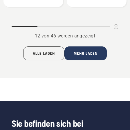
anzeigen
anzeigen
12 von 46 werden angezeigt
ALLE LADEN
MEHR LADEN
Sie befinden sich bei