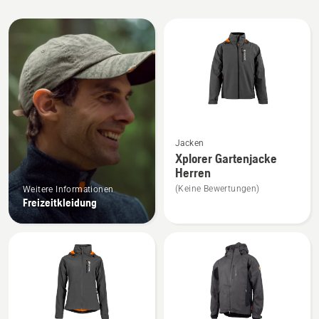
Alle
Produkte
Mehr
Jacken
Details
Xplorer Gartenjacke
zu
Herren
Xplorer
(Keine Bewertungen)
Weitere Informationen
Gartenjacke
Freizeitkleidung
Herren
anzeigen