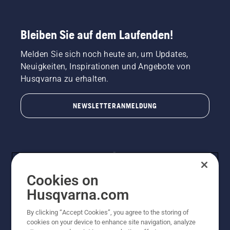
Bleiben Sie auf dem Laufenden!
Melden Sie sich noch heute an, um Updates,
Neuigkeiten, Inspirationen und Angebote von
Husqvarna zu erhalten.
NEWSLETTERANMELDUNG
Cookies on
Husqvarna.com
By clicking “Accept Cookies”, you agree to the storing of
© Husqvarna AB (publ). Alle Rechte vorbehalten.
cookies on your device to enhance site navigation, analyze
Preisänderungen, Irrtümer, Text- und Satzfehler sind