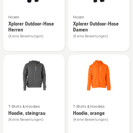
Mehr
Mehr
Hosen
Hosen
Details
Details
Xplorer Outdoor-Hose
Xplorer Outdoor-Hose
zu
zu
Herren
Damen
Xplorer
Xplorer
(Keine Bewertungen)
(Keine Bewertungen)
Outdoor-
Outdoor-
Hose
Hose
Herren
Damen
anzeigen
anzeigen
Mehr
Mehr
T-Shirts & Hoodies
T-Shirts & Hoodies
Details
Details
Hoodie, steingrau
Hoodie, orange
zu
zu
(Keine Bewertungen)
(Keine Bewertungen)
Hoodie,
Hoodie,
steingrau
orange