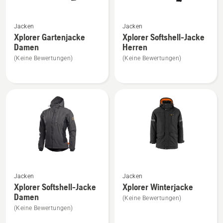
Mehr
Mehr
Jacken
Jacken
Details
Details
Xplorer Gartenjacke
Xplorer Softshell-Jacke
zu
zu
Damen
Herren
Xplorer
Xplorer
(Keine Bewertungen)
(Keine Bewertungen)
Gartenjacke
Softshell-
Damen
Jacke
anzeigen
Herren
anzeigen
Mehr
Mehr
Jacken
Jacken
Details
Details
Xplorer Softshell-Jacke
Xplorer Winterjacke
zu
zu
Damen
(Keine Bewertungen)
Xplorer
Xplorer
(Keine Bewertungen)
Softshell-
Winterjacke