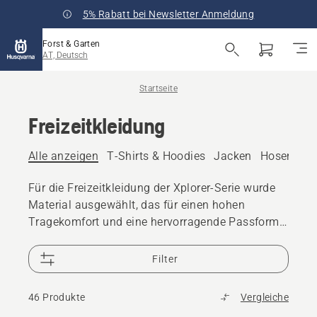
5% Rabatt bei Newsletter Anmeldung
Forst & Garten
AT, Deutsch
Startseite
Freizeitkleidung
Alle anzeigen
T-Shirts & Hoodies
Jacken
Hosen
Ta
Für die Freizeitkleidung der Xplorer-Serie wurde
Material ausgewählt, das für einen hohen
Tragekomfort und eine hervorragende Passform
sorgt.
Filter
46 Produkte
Vergleiche