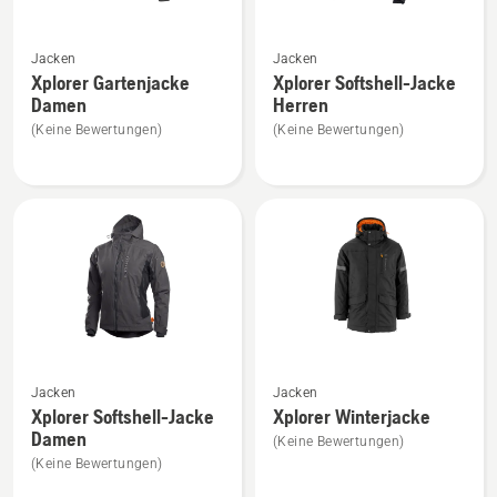
Mehr
Mehr
Jacken
Jacken
Details
Details
Xplorer Gartenjacke
Xplorer Softshell-Jacke
zu
zu
Damen
Herren
Xplorer
Xplorer
(Keine Bewertungen)
(Keine Bewertungen)
Gartenjacke
Softshell-
Damen
Jacke
anzeigen
Herren
anzeigen
Mehr
Mehr
Jacken
Jacken
Details
Details
Xplorer Softshell-Jacke
Xplorer Winterjacke
zu
zu
Damen
(Keine Bewertungen)
Xplorer
Xplorer
(Keine Bewertungen)
Softshell-
Winterjacke