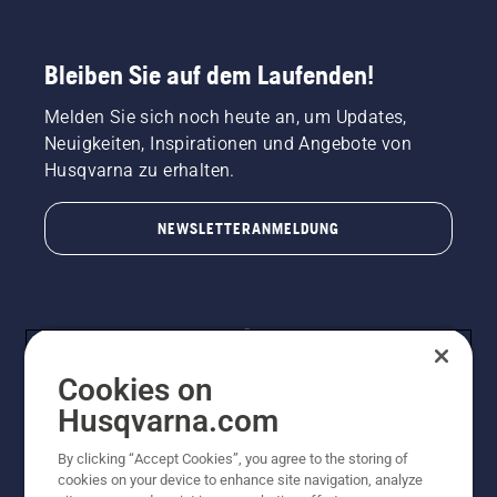
Bleiben Sie auf dem Laufenden!
Melden Sie sich noch heute an, um Updates,
Neuigkeiten, Inspirationen und Angebote von
Husqvarna zu erhalten.
NEWSLETTERANMELDUNG
Cookies on
Husqvarna.com
By clicking “Accept Cookies”, you agree to the storing of
© Husqvarna AB (publ). Alle Rechte vorbehalten.
cookies on your device to enhance site navigation, analyze
Preisänderungen, Irrtümer, Text- und Satzfehler sind