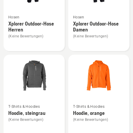
Mehr
Mehr
Hosen
Hosen
Details
Details
Xplorer Outdoor-Hose
Xplorer Outdoor-Hose
zu
zu
Herren
Damen
Xplorer
Xplorer
(Keine Bewertungen)
(Keine Bewertungen)
Outdoor-
Outdoor-
Hose
Hose
Herren
Damen
anzeigen
anzeigen
Mehr
Mehr
T-Shirts & Hoodies
T-Shirts & Hoodies
Details
Details
Hoodie, steingrau
Hoodie, orange
zu
zu
(Keine Bewertungen)
(Keine Bewertungen)
Hoodie,
Hoodie,
steingrau
orange