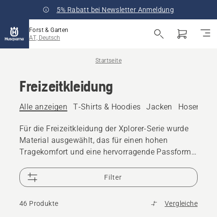
5% Rabatt bei Newsletter Anmeldung
Forst & Garten
AT, Deutsch
Startseite
Freizeitkleidung
Alle anzeigen
T-Shirts & Hoodies
Jacken
Hosen
Ta
Für die Freizeitkleidung der Xplorer-Serie wurde
Material ausgewählt, das für einen hohen
Tragekomfort und eine hervorragende Passform
sorgt.
Filter
46 Produkte
Vergleiche