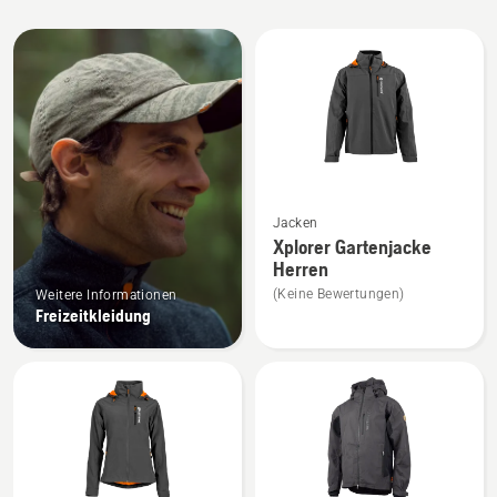
Alle
Produkte
Mehr
Jacken
Details
Xplorer Gartenjacke
zu
Herren
Xplorer
(Keine Bewertungen)
Weitere Informationen
Gartenjacke
Freizeitkleidung
Herren
anzeigen