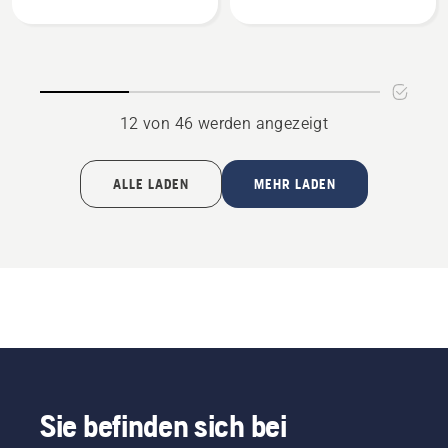
anzeigen
anzeigen
12 von 46 werden angezeigt
ALLE LADEN
MEHR LADEN
Sie befinden sich bei